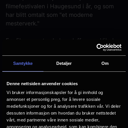
filmefestivalen i Haugesund i år, og som
har blitt omtalt som "et moderne
mesterverk."
Før filmen møtes Lubna Jaffery og Vibeke
Skistad til en samtale om de sentrale
temaene i filmen.
Samtykke
Detaljer
Om
Om filmen:
Denne nettsiden anvender cookies
Delia er en husmor i etterkrigstidens Roma
Vi bruker informasjonskapsler for å gi innhold og
annonser et personlig preg, for å levere sosiale
på slutten av 1940-tallet - en by delt
mediefunksjoner og for å analysere trafikken vår. Vi deler
mellom frigjøringens positive følger og de
dessuten informasjon om hvordan du bruker nettstedet
økonomiske utfordringene etter krigen. Til
vårt, med partnerne våre innen sosiale medier,
tross for daglige kamper med husarbeid og
annonsering og analysearbeid, som kan kombinere den