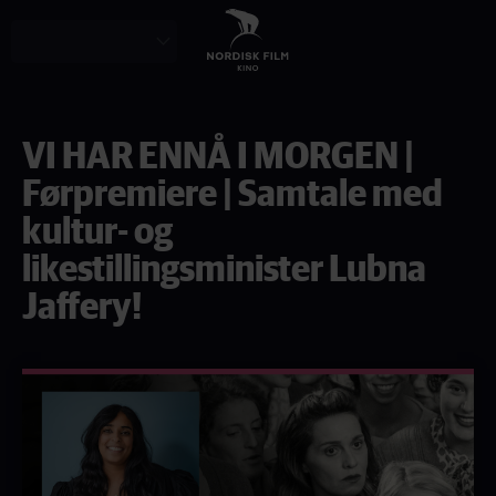
Skip
to
main
content
VI HAR ENNÅ I MORGEN |
Førpremiere | Samtale med
kultur- og
likestillingsminister Lubna
Jaffery!