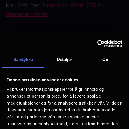
Mer info her:
Drammen Pride 2023 –
Drammen Pride
Mer om filmen her:
Norwegian Dream -
2023 - Filmweb
Samtykke
Detaljer
Om
Denne nettsiden anvender cookies
Vi bruker informasjonskapsler for å gi innhold og
Åpent for alle. Aldergrense på filmen er 9
annonser et personlig preg, for å levere sosiale
år.
mediefunksjoner og for å analysere trafikken vår. Vi deler
dessuten informasjon om hvordan du bruker nettstedet
vårt, med partnerne våre innen sosiale medier,
annonsering og analysearbeid, som kan kombinere den