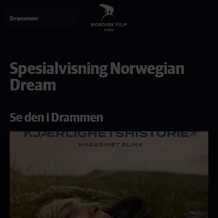
Skip
to
main
content
Spesialvisning Norwegian
Dream
Se den i Drammen