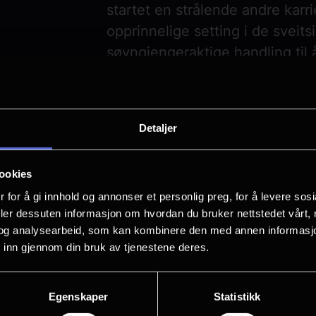
startet en strålende andre karr
opprinnelige setting i de sveit
søvngjengeraktige handling til 
psykologiske daler.
Tenor Xabier Anduaga spiller 
Detaljer
sopran Sydney Mancasola som h
Vinogradov som grev Rodolfo.
ookies
 for å gi innhold og annonser et personlig preg, for å levere sos
Riccardo Frizza inntar dirigentp
deler dessuten informasjon om hvordan du bruker nettstedet vårt,
henrivende verk, som sendes di
og analysearbeid, som kan kombinere den med annen informasjon d
 inn gjennom din bruk av tjenestene deres.
Rolleliste
:
Egenskaper
Statistikk
Dirigent: Riccardo Frizza