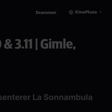
KinoPluss
Drammen
User
account
& 3.11 | Gimle,
menu
senterer La Sonnambula