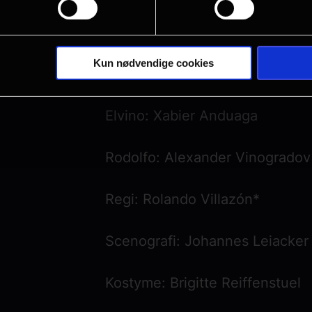
Amina: Nadine Sierra
Kun nødvendige cookies
Lisa: Sydney Mancasola
Elvino: Xabier Anduaga
Rodolfo: Alexander Vinogradov
Regi: Rolando Villazón*
Scenografi: Johannes Leiacker
Kostyme: Brigitte Reiffenstuel