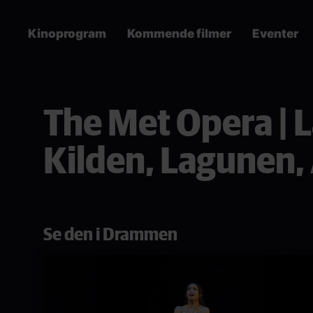
Skip
to
Kinoprogram
Kommende filmer
Eventer
main
content
Main
navigation
The Met Opera | L
Kilden, Lagunen
Se den i Drammen