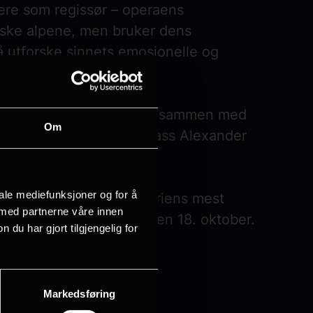
iere som regissør – operaens
siske alpene, men bruker dens
å utforske sinnets emosjonelle og
Aminas forlovede, Elvino, sammen med
Om
ennes rival, Lisa, og bass Alexander
iale mediefunksjoner og for å
ulten i ett av operahistoriens mest
 med partnerne våre innen
rekte fra Met-scenen den 18. oktober.
u har gjort tilgjengelig for
Markedsføring