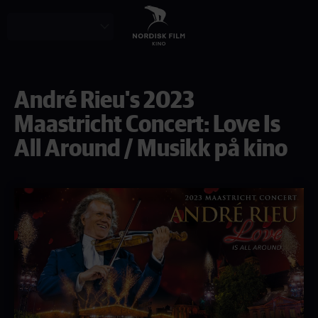
Skip
to
main
content
André Rieu's 2023
Maastricht Concert: Love Is
All Around / Musikk på kino