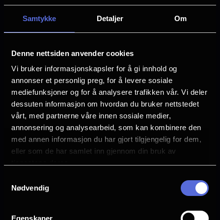
plassen. Konserten vil være en musikalsk
Samtykke
Detaljer
Om
fest med musikkstykker nøye valgt ut av
André, og vil inkludere klassiske, populære
allsanger og herlige valser som får deg til å
Denne nettsiden anvender cookies
ville danse.
Vi bruker informasjonskapsler for å gi innhold og
annonser et personlig preg, for å levere sosiale
mediefunksjoner og for å analysere trafikken vår. Vi deler
Sammen med sitt kjære
Johann Strauss
dessuten informasjon om hvordan du bruker nettstedet
Orchestra
, vil André samarbeide med det
vårt, med partnerne våre innen sosiale medier,
sjarmerende
Gospel Choir
og spesielle
annonsering og analysearbeid, som kan kombinere den
gjesteartister, og gi deg og dine kjære en
med annen informasjon du har gjort tilgjengelig for dem,
eller som de har samlet inn gjennom din bruk av
forfriskende, romantisk og morsom fest på
tjenestene deres.
kino - du vil føle at kjærligheten er overalt!
Samtykkevalg
Nødvendig
Ikke gå glipp av denne konsertopplevelsen
fylt med musikk, dans, kjærlighet og lykke
Egenskaper