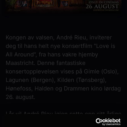
Kongen av valsen, André Rieu, inviterer
deg til hans helt nye konsertfilm "Love is
All Around", fra hans vakre hjemby
Maastricht. Denne fantastiske
konsertopplevelsen vises på Gimle (Oslo),
Lagunen (Bergen), Kilden (Tønsberg),
Hønefoss, Halden og Drammen kino lørdag
26. august.
I år vil André Rieu igjen sette opp sitt årlige
sommereventyr på den ikoniske Vrijthof-