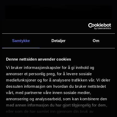
Samtykke
Detaljer
Om
Denne nettsiden anvender cookies
Vi bruker informasjonskapsler for å gi innhold og
Roll
annonser et personlig preg, for å levere sosiale
Klikk på et ikon for å se effekten.
mediefunksjoner og for å analysere trafikken vår. Vi deler
dessuten informasjon om hvordan du bruker nettstedet
vårt, med partnerne våre innen sosiale medier,
annonsering og analysearbeid, som kan kombinere den
Roll
Pitch
Heave
Fog
Bubbles
Face Air
med annen informasjon du har gjort tilgjengelig for dem,
eller som de har samlet inn gjennom din bruk av