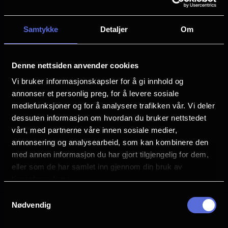
for deg som gjerne vil holde pinnene i gang, og
kanskje møte andre strikkere, mens du ser en
god film. Vi lar det være litt lys på i salen, slik at
Samtykke
Detaljer
Om
du kan se pinner og masker.
Denne nettsiden anvender cookies
Vi tilbyr strikkekino omtrent en gang i
Vi bruker informasjonskapsler for å gi innhold og
måneden.
annonser et personlig preg, for å levere sosiale
Når det er visninger tilgjengelig vil du se dem
mediefunksjoner og for å analysere trafikken vår. Vi deler
nedenfor.
dessuten informasjon om hvordan du bruker nettstedet
vårt, med partnerne våre innen sosiale medier,
Paragraphs
annonsering og analysearbeid, som kan kombinere den
med annen informasjon du har gjort tilgjengelig for dem,
eller som de har samlet inn gjennom din bruk av
Velg hva du vil se
tjenestene deres.
Samtykkevalg
Nødvendig