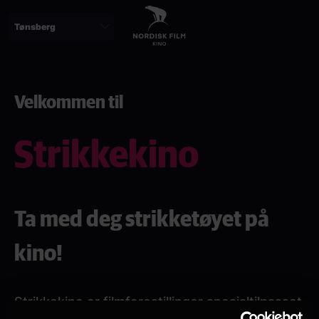
Skip
to
main
content
Velkommen til
Strikkekino
Ta med deg strikketøyet på
kino!
Strikkekino er filmforestillinger spesialtilpasset