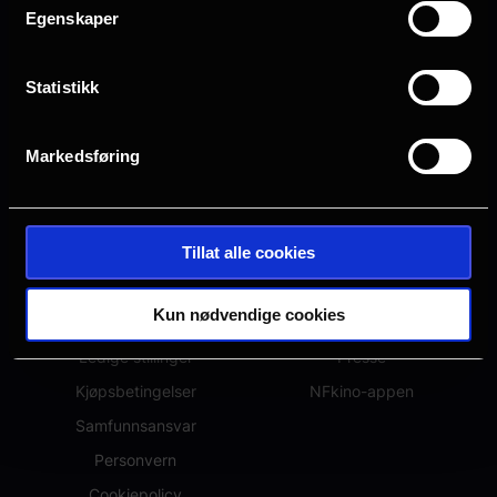
Egenskaper
Statistikk
Markedsføring
OM NFKINO
ANNET
Tillat alle cookies
Om oss
Hva kommer?
Kun nødvendige cookies
Spørsmål og svar
Eventer
Ledige stillinger
Presse
Kjøpsbetingelser
NFkino-appen
Samfunnsansvar
Personvern
Cookiepolicy