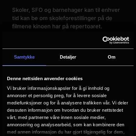
Skoler, SFO og barnehager kan til enhver
tid kan be om skoleforestillinger på de
filmene kinoen har på repertoaret.
Hvis vi skal hente inn filmer etter spesielle
ønsker, må det være grupper på minst 50
Samtykke
Detaljer
Om
personer. Ved å kontakte kinoen god tid
på forhånd kan vi vurdere å sette opp
filmen med tilbud til også andre skoler.
Denne nettsiden anvender cookies
Vi bruker informasjonskapsler for å gi innhold og
Ta gjerne kontakt, så finner vi gjerne
annonser et personlig preg, for å levere sosiale
filmer som passer til ulike
mediefunksjoner og for å analysere trafikken vår. Vi deler
undervisningstemaer. Husk at kinosalens
dessuten informasjon om hvordan du bruker nettstedet
mørke også kan være «klasserom» og gi
vårt, med partnerne våre innen sosiale medier,
en fin tilnærming til et emne.
annonsering og analysearbeid, som kan kombinere den
med annen informasjon du har gjort tilgjengelig for dem,