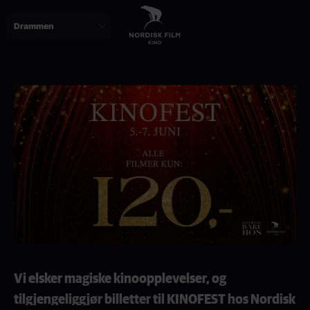
Skip
to
main
content
Vi elsker magiske kinoopplevelser, og
tilgjengeliggjør billetter til KINOFEST hos Nordisk