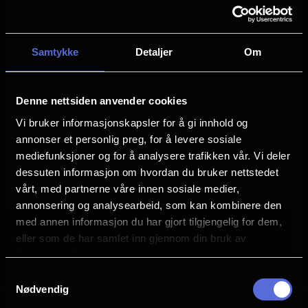
Film kino.
Finn ditt neste magiske kinobesøk i listen
Samtykke
Detaljer
Om
under
Denne nettsiden anvender cookies
5. - 7. juni koster alle filmer kun 120,-*.
Vi bruker informasjonskapsler for å gi innhold og
Sjekk ut programmet
annonser et personlig preg, for å levere sosiale
mediefunksjoner og for å analysere trafikken vår. Vi deler
dessuten informasjon om hvordan du bruker nettstedet
*Tillegg for gullrekke i salene kan forekomme
vårt, med partnerne våre innen sosiale medier,
annonsering og analysearbeid, som kan kombinere den
Paragraphs
med annen informasjon du har gjort tilgjengelig for dem,
eller som de har samlet inn gjennom din bruk av
Se programmet her
tjenestene deres.
Samtykkevalg
Nødvendig