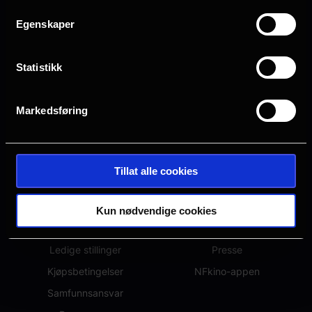
Egenskaper
Statistikk
Markedsføring
Tillat alle cookies
OM NFKINO
ANNET
Om oss
Hva kommer?
Kun nødvendige cookies
Spørsmål og svar
Eventer
Ledige stillinger
Presse
Kjøpsbetingelser
NFkino-appen
Samfunnsansvar