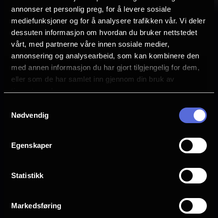
egentlig noe mer personlig enn det?
annonser et personlig preg, for å levere sosiale
mediefunksjoner og for å analysere trafikken vår. Vi deler
dessuten informasjon om hvordan du bruker nettstedet
LYTT HER.
vårt, med partnerne våre innen sosiale medier,
annonsering og analysearbeid, som kan kombinere den
med annen informasjon du har gjort tilgjengelig for dem,
eller som de har samlet inn gjennom din bruk av
tjenestene deres.
Samtykkevalg
Nødvendig
Egenskaper
OM NFKINO
ANNET
Statistikk
Om oss
Hva kommer?
Spørsmål og svar
Eventer
Markedsføring
Ledige stillinger
Presse