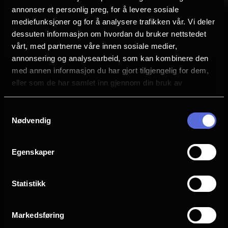
egentlig noe mer personlig enn det?
annonser et personlig preg, for å levere sosiale
mediefunksjoner og for å analysere trafikken vår. Vi deler
dessuten informasjon om hvordan du bruker nettstedet
LYTT HER.
vårt, med partnerne våre innen sosiale medier,
annonsering og analysearbeid, som kan kombinere den
med annen informasjon du har gjort tilgjengelig for dem,
eller som de har samlet inn gjennom din bruk av
tjenestene deres.
Samtykkevalg
Nødvendig
Egenskaper
OM NFKINO
ANNET
Statistikk
Om oss
Hva kommer?
Spørsmål og svar
Eventer
Markedsføring
Ledige stillinger
Presse