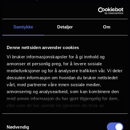
Vurdering:
(34 stemmer 57.76%)
Samtykke
Detaljer
Om
Se mer
Rollebesetning
Percy Hynes White
Dafne Keen
Denne nettsiden anvender cookies
Sophie Nélisse
Vi bruker informasjonskapsler for å gi innhold og
annonser et personlig preg, for å levere sosiale
Språk
EN
mediefunksjoner og for å analysere trafikken vår. Vi deler
dessuten informasjon om hvordan du bruker nettstedet
Sjanger
vårt, med partnerne våre innen sosiale medier,
Horror
annonsering og analysearbeid, som kan kombinere den
med annen informasjon du har gjort tilgjengelig for dem,
Distributør
eller som de har samlet inn gjennom din bruk av
SF Norge
tjenestene deres.
Samtykkevalg
Nødvendig