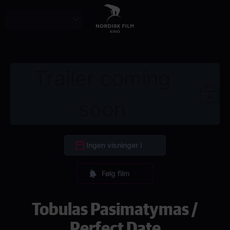
Skip
to
main
content
Trailer coming
soon
Ingen visninger i
Følg film
Tobulas Pasimatymas /
Perfect Date