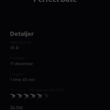
Detaljer
Aldersgrense
18 år
Premiere
11 desember
Lengde
1 time 45 min
Vurdering:
(10 stemmer 96.60%)
Se mer
Sjanger