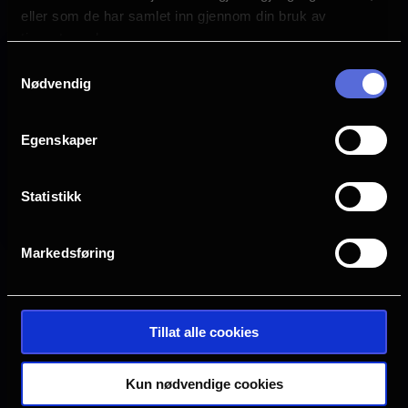
eller som de har samlet inn gjennom din bruk av
tjenestene deres.
Samtykkevalg
Nødvendig
Ingen visninger i
Denne filmen hadde premiere 11.
December 2019. Det er for
Egenskaper
øyeblikket ingen planlagte visninger
i
Statistikk
Markedsføring
Annonse
Tillat alle cookies
Annonse
Kun nødvendige cookies