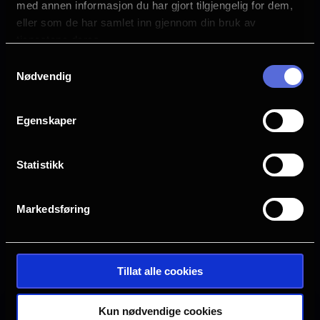
med annen informasjon du har gjort tilgjengelig for dem,
Laura Tonke
eller som de har samlet inn gjennom din bruk av
Språk
tjenestene deres.
DE
Samtykkevalg
Nødvendig
Sjanger
Drama
Egenskaper
Distributør
Arthaus
Statistikk
Markedsføring
Se galleri
Tillat alle cookies
Kun nødvendige cookies