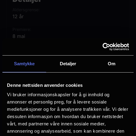
Aldersgrense
12 år
Premiere
8 mai
Lengde
1 time 33 min
Samtykke
Detaljer
Om
Regi
Fatih Akin
Denne nettsiden anvender cookies
Vurdering:
(68 stemmer 78.07%)
Vi bruker informasjonskapsler for å gi innhold og
annonser et personlig preg, for å levere sosiale
Se mer
mediefunksjoner og for å analysere trafikken vår. Vi deler
Rollebesetning
dessuten informasjon om hvordan du bruker nettstedet
Diane Kruger
vårt, med partnerne våre innen sosiale medier,
Matthias Schweighöfer
annonsering og analysearbeid, som kan kombinere den
Jasper Billerbeck