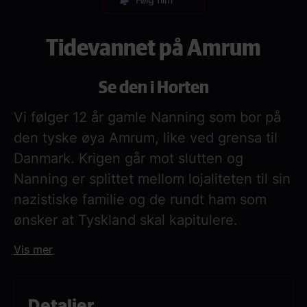
Tidevannet på Amrum
Se den i Horten
Vi følger 12 år gamle Nanning som bor på
den tyske øya Amrum, like ved grensa til
Danmark. Krigen går mot slutten og
Nanning er splittet mellom lojaliteten til sin
nazistiske familie og de rundt ham som
ønsker at Tyskland skal kapitulere.
En stemningsfull film om skyld, tilhørighet
Vis mer
og en oppvekst i skyggen av krigen.
Detaljer