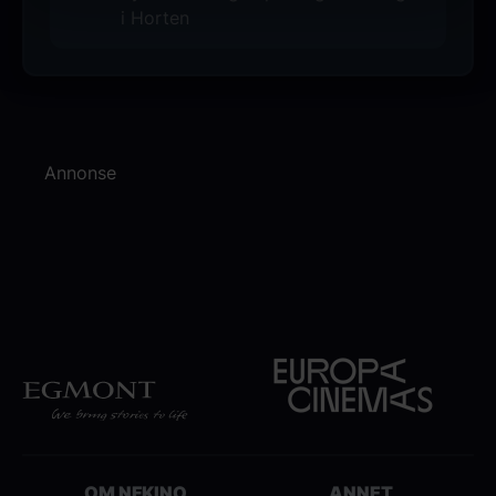
i Horten
Annonse
OM NFKINO
ANNET