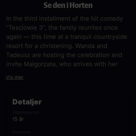
Se den i Horten
In the third installment of the hit comedy
"Tesciowie 3", the family reunites once
again — this time at a tranquil countryside
resort for a christening. Wanda and
Tadeusz are hosting the celebration and
invite Malgorzata, who arrives with her
friend, psychotherapist Grazyna. Also
Vis mer
making an appearance is Malgorzata’s ex-
husband, Andrzej, who has flown in all the
way from Australia — and he’s not alone.
Detaljer
Aldersgrense
What begins as a peaceful gathering
15 år
quickly descends into chaos, as old
Premiere