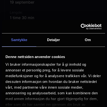
tensions resurface and new romances
19 september
spark unexpected consequences — with
Lengde
the local police soon getting involved.
1 time 30 min
Regi
“Tesciowie 3” proves that even a
Jakub Michalczuk
christening can turn into a battlefield of
Samtykke
Detaljer
Om
family drama — and sometimes, it’s not
Vurdering:
(7 stemmer 83.57%)
betrayal, but a holy sacrament that drives
Denne nettsiden anvender cookies
the biggest wedge.
Se mer
Rollebesetning
Vi bruker informasjonskapsler for å gi innhold og
Magdalena Poplawska
annonser et personlig preg, for å levere sosiale
Marcin Dorocinski
mediefunksjoner og for å analysere trafikken vår. Vi deler
Maja Ostaszewska
dessuten informasjon om hvordan du bruker nettstedet
Izabela Kuna
vårt, med partnerne våre innen sosiale medier,
Wojciech Mecwaldowski
annonsering og analysearbeid, som kan kombinere den
Adam Woronowicz
med annen informasjon du har gjort tilgjengelig for dem,
eller som de har samlet inn gjennom din bruk av
Språk