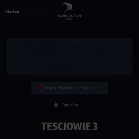
Skip
to
main
content
Trailer coming
soon
Ingen visninger i Horten
Følg film
TESCIOWIE 3