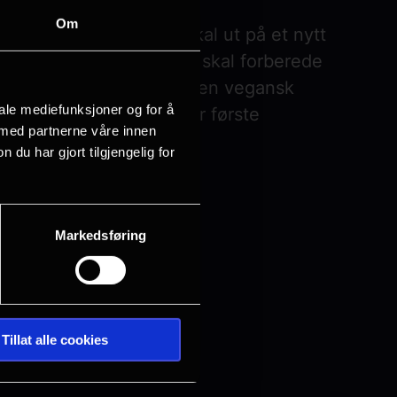
Om
å Winterstein Skole skal ut på et nytt
den ville skogen og de skal forberede
r, en snobbete katt og en vegansk
iale mediefunksjoner og for å
 og de opplever den aller første
 med partnerne våre innen
u har gjort tilgjengelig for
Markedsføring
Tillat alle cookies