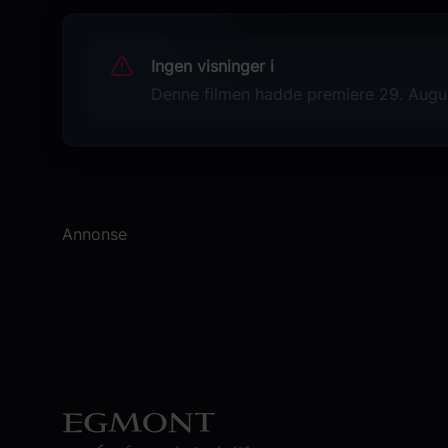
Lilith Julie Johna
Emilia Pieske
Ingen visninger i
Loris Sichrovsky
Luis Vorbach
Denne filmen hadde premiere 29. August
Heiko Pinkowski
Marleen Lohse
Originaltittel
Die Schule der magischen Tiere 3
Annonse
Språk
NO
Sjanger
Familiefilm
Adventure
Children's Movie
Distributør