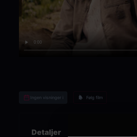
Ingen visninger i
Følg film
Detaljer