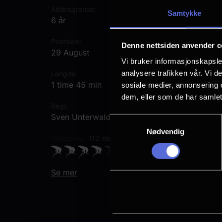
Aldersgrense
Samtykke
6 år
Premiere
Denne nettsiden anvender c
29 August
Vi bruker informasjonskapsler
analysere trafikken vår. Vi 
Lengde
1 time 45 min
sosiale medier, annonsering 
dem, eller som de har samlet
Regi
Sven Unterwaldt Jr.
Samtykkevalg
Nødvendig
Vurdering:
(10 stemmer 80.20%)
Se mer
Rollebesetning
Justus von Dohnányi
Emilia Maier
Leonard Conrads
Christina Große