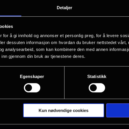
Detaljer
Elevene med de magiske dyrevennene p
eventyr. Men denne gangen må de ut i 
ookies
et moteshow. De møter nye magiske dy
 for å gi innhold og annonser et personlig preg, for å levere sos
krokodille. Vennskap blir satt på prøve
deler dessuten informasjon om hvordan du bruker nettstedet vårt,
kjærligheten.
og analysearbeid, som kan kombinere den med annen informasjon d
 inn gjennom din bruk av tjenestene deres.
Egenskaper
Statistikk
Kun nødvendige cookies