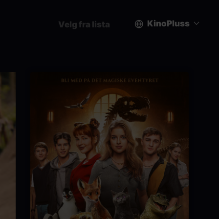
KinoPluss
Velg fra lista
User
account
menu