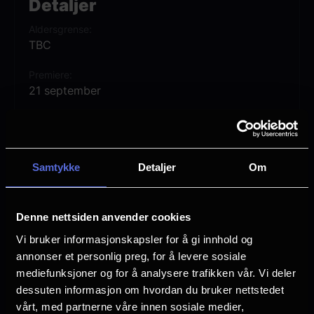
Detaljer
Saga kino kl. 18:00
Aldersgrense
Ringen kino kl. 18:00
TBC
Lagunen kino kl. 18:00
Asker kino kl. 18:00
Premiere
21 september
Kilden kino kl. 18:00
Askim kino kl. 16:00
Lengde
Halden kino kl. 18:00
1 time 31 min
Horten kino kl. 18:00
Regi
Samtykke
Detaljer
Om
Hønefoss kino kl. 18:00
Victoria Jenson
Andrew Adamson
Sarpsborg kino kl. 18:00
Denne nettsiden anvender cookies
Drammen kino kl. 14:00
Vurdering:
(18 stemmer 96.28%)
Vi bruker informasjonskapsler for å gi innhold og
Verdal kino kl. 18:00
annonser et personlig preg, for å levere sosiale
mediefunksjoner og for å analysere trafikken vår. Vi deler
Se mer
Rollebesetning
Om filmen
dessuten informasjon om hvordan du bruker nettstedet
Cameron Diaz
vårt, med partnerne våre innen sosiale medier,
Eddie Murphy