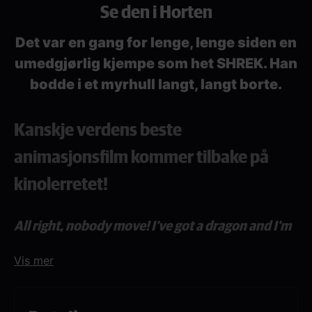
Se den i Horten
Det var en gang for lenge, lenge siden en
umedgjørlig kjempe som het SHREK. Han
bodde i et myrhull langt, langt borte.
Kanskje verdens beste
animasjonsfilm kommer tilbake på
kinolerretet!
All right, nobody move! I've got a dragon and I'm
not afraid to use it! I'm a donkey on the edge!
Vis mer
Vi viser Shrek på følgende kinoer: