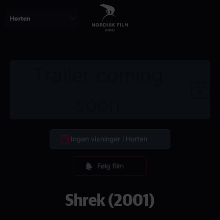
Skip
to
main
content
Trailer coming
soon
Ingen visninger i Horten
Følg film
Shrek (2001)