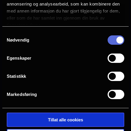
annonsering og analysearbeid, som kan kombinere den
Anna Faris
med annen informasjon du har gjort tilgjengelig for dem,
Marlon Wayans
eller som de har samlet inn gjennom din bruk av
Damon Wayans Jr.
tjenestene deres.
Chris Elliott
Samtykkevalg
Anthony Anderson
Nødvendig
Språk
EN
Egenskaper
Sjanger
Sort komedie
Statistikk
Distributør
United International Pictures
Markedsføring
Tillat alle cookies
Se galleri