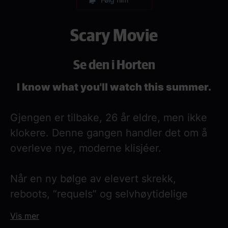
Scary Movie
Se den i Horten
I know what you'll watch this summer.
Gjengen er tilbake, 26 år eldre, men ikke
klokere. Denne gangen handler det om å
overleve nye, moderne klisjéer.
Når en ny bølge av elevert skrekk,
reboots, “requels” og selvhøytidelige
horrorfilmer tar over popkulturen, havner
Vis mer
gjengen midt i kaoset. De må navigere alt