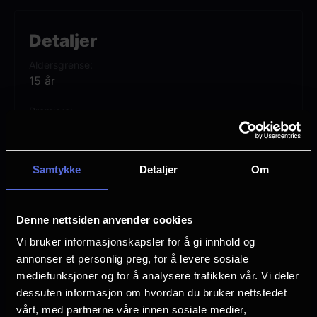
fra besatte AI‑dukker til overdrevne
legacy‑oppfølgere og «siste kapittel»-
Detaljer
filmer som aldri faktisk er siste kapittel.
Aldersgrense
15 år
Anna Faris, Marlon Wayans, Regina Hall,
Premiere
Damon Wayans Jr. og Chris Elliott med
12 juni
andre returnerer til franchisen.
Lengde
Samtykke
Detaljer
Om
1 time 35 min
Regi
Michael Tiddes
Denne nettsiden anvender cookies
Vi bruker informasjonskapsler for å gi innhold og
Vurdering:
(116 stemmer 60.10%)
annonser et personlig preg, for å levere sosiale
mediefunksjoner og for å analysere trafikken vår. Vi deler
dessuten informasjon om hvordan du bruker nettstedet
Se mer
Rollebesetning
vårt, med partnerne våre innen sosiale medier,
Regina Hall