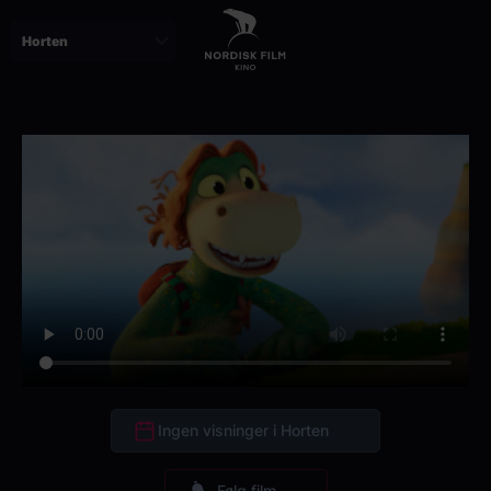
Skip
to
main
content
Ingen visninger i Horten
Følg film