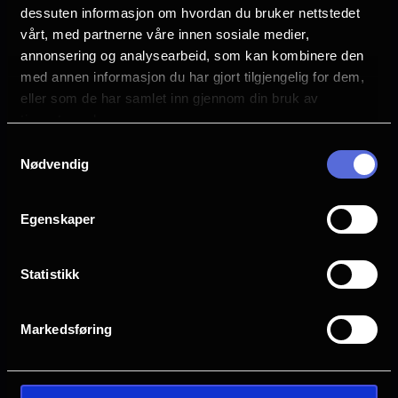
han som kan redde øya fra å bli oppdaget.
Vurdering:
(34 stemmer 66.29%)
dessuten informasjon om hvordan du bruker nettstedet
vårt, med partnerne våre innen sosiale medier,
annonsering og analysearbeid, som kan kombinere den
Se mer
Rollebesetning
med annen informasjon du har gjort tilgjengelig for dem,
Lisa Tønne
eller som de har samlet inn gjennom din bruk av
Anne Marit Jacobsen
tjenestene deres.
Dennis Storhøi
Samtykkevalg
Torstein Bae
Nødvendig
Kåre Conradi
Gisken Armand
Olivia Augusta Røv Magelssen
Egenskaper
Fredrik Steen
Stig Henrik Hoff
Statistikk
Janne Formoe
Silje Dahl
Sigrid Bonde Tusvik
Markedsføring
Karl Vidar Lende
Scott Maurstad
John Emil Jørgensrud