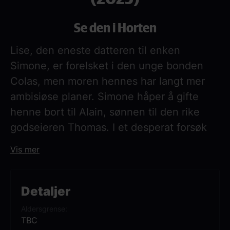
Se den i Horten
Lise, den eneste datteren til enken
Simone, er forelsket i den unge bonden
Colas, men moren hennes har langt mer
ambisiøse planer. Simone håper å gifte
henne bort til Alain, sønnen til den rike
godseieren Thomas. I et desperat forsøk
på å gifte seg med Colas i stedet for Alain,
Vis mer
legger Lise en plan for å overliste morens
intensjoner.
Detaljer
65 år etter premieren presenterer The
Aldersgrense
Royal Ballet Frederick Ashtons La Fille mal
TBC