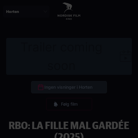
Skip
to
main
content
Trailer coming
soon
Ingen visninger i Horten
Følg film
RBO: LA FILLE MAL GARDÉE
(2025)