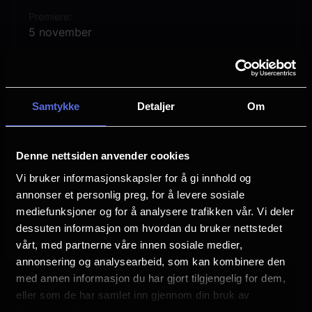
gardée. Denne kjærlige skildringen av
Premiere
landsbylivet kombinerer sprudlende humør
5 november
og strålende oppfinnsom koreografi i det
Lengde
som utvilsomt er Ashtons kjærlighetsbrev
3 timer 30 min
til den engelske landsbygda. La Fille mal
Samtykke
Detaljer
Om
Vurdering:
(0 stemmer 0.00%)
gardée tar oss med til et landlig paradis,
akkompagnert av Ferdinand Hérolds
lystige musikk og Osbert Lancasters
Se mer
Denne nettsiden anvender cookies
Sjanger
fargerike scenografi.
Alternativt Innhold
Vi bruker informasjonskapsler for å gi innhold og
annonser et personlig preg, for å levere sosiale
Distributør
mediefunksjoner og for å analysere trafikken vår. Vi deler
Uavhengig distribusjon
dessuten informasjon om hvordan du bruker nettstedet
vårt, med partnerne våre innen sosiale medier,
annonsering og analysearbeid, som kan kombinere den
med annen informasjon du har gjort tilgjengelig for dem,
eller som de har samlet inn gjennom din bruk av
tjenestene deres.