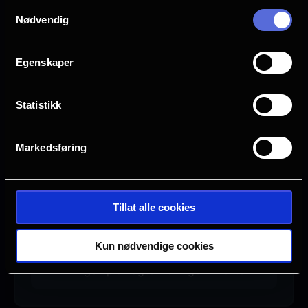
Samtykkevalg
Nødvendig
Egenskaper
Statistikk
Se galleri
Markedsføring
Tillat alle cookies
Ingen visninger i Horten
Denne filmen hadde premiere 22.
Kun nødvendige cookies
May 2026. Det er for øyeblikket
ingen planlagte visninger i Horten