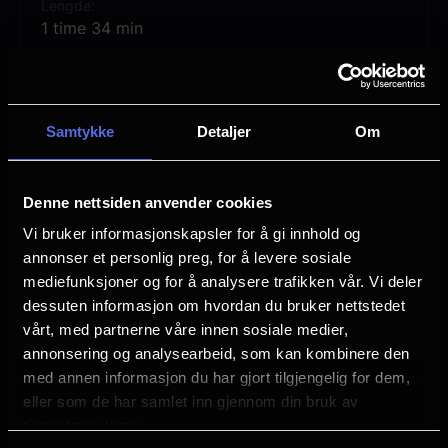
Lengde
1 time 34 min
Regi
André Øvredal
Samtykke
Detaljer
Om
Vurdering:
(60 stemmer 62.77%)
Denne nettsiden anvender cookies
Se mer
Rollebesetning
Lou Llobell
Vi bruker informasjonskapsler for å gi innhold og
Jacob Scipio
annonser et personlig preg, for å levere sosiale
Melissa Leo
mediefunksjoner og for å analysere trafikken vår. Vi deler
dessuten informasjon om hvordan du bruker nettstedet
Sjanger
vårt, med partnerne våre innen sosiale medier,
Horror
annonsering og analysearbeid, som kan kombinere den
med annen informasjon du har gjort tilgjengelig for dem,
Distributør
eller som de har samlet inn gjennom din bruk av
United International Pictures
tjenestene deres.