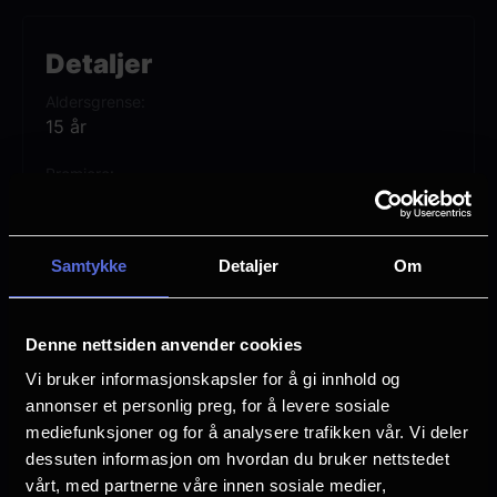
at Bear skulle ønske han tenkte seg bedre
om før han igangsatte forholdet.
Detaljer
Aldersgrense
Obsession er Barkers spillefilmdebut, etter
15 år
flere sjangereksperimenterende kortfilmer
Premiere
på YouTube. Den hadde verdenspremiere
22 mai
under Toronto International Film Festival i
Lengde
2025, ble senere vist på Fantastic Fest,
Samtykke
Detaljer
Om
1 time 49 min
vant publikumsprisen på Sitges Film
Regi
Festival, og har sitt siste stopp på South by
Curry Barker
Denne nettsiden anvender cookies
Southwest.
Vi bruker informasjonskapsler for å gi innhold og
Vurdering:
(501 stemmer 86.12%)
annonser et personlig preg, for å levere sosiale
mediefunksjoner og for å analysere trafikken vår. Vi deler
dessuten informasjon om hvordan du bruker nettstedet
Se mer
Rollebesetning
vårt, med partnerne våre innen sosiale medier,
Inde Navarrette