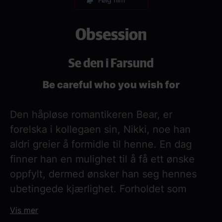
Obsession
Se den i Farsund
Be careful who you wish for
Den håpløse romantikeren Bear, er
forelska i kollegaen sin, Nikki, noe han
aldri greier å formidle til henne. En dag
finner han en mulighet til å få ett ønske
oppfylt, dermed ønsker han seg hennes
ubetingede kjærlighet. Forholdet som
blomstrer umiddelbart blir raskt
Vis mer
klaustrofobisk og ubehagelig, noe som gjør