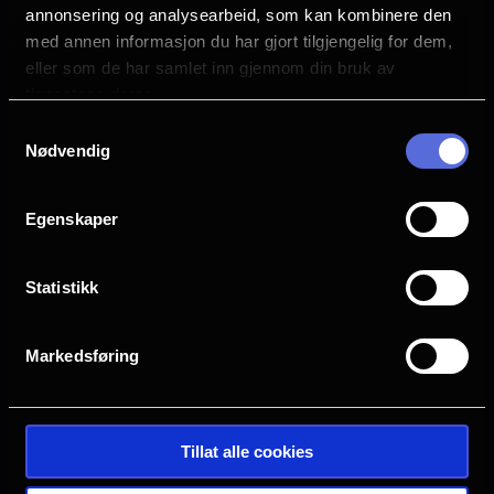
annonsering og analysearbeid, som kan kombinere den
Andy Richter
med annen informasjon du har gjort tilgjengelig for dem,
Megan Lawless
eller som de har samlet inn gjennom din bruk av
Cooper Tomlinson
tjenestene deres.
Michael Johnston
Samtykkevalg
Nødvendig
Språk
EN
Egenskaper
Sjanger
Horror
Statistikk
Distributør
United International Pictures
Markedsføring
Tillat alle cookies
Se galleri