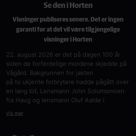
Se den i Horten
Visninger publiseres senere. Det er ingen
garanti for at det vil være tilgjengelige
visninger i Horten
22. august 2026 er det på dagen 100 år
siden de forferdelige mordene skjedde på
Vågård. Bakgrunnen for jakten
på to ukjente forbrytere hadde pågått over
en lang tid, Lensmann John Solumsmoen
fra Haug og lensmann Oluf Aalde i
Norderhov bar kun en politikølle som de
Vis mer
kunne forsvare seg med. I ettertid har
dette blitt stående som en av de største