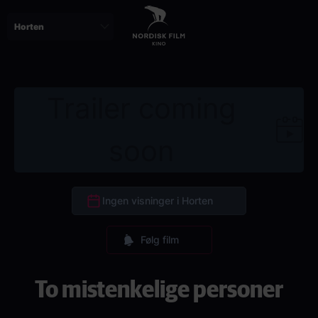
Skip
to
main
content
Trailer coming
soon
Ingen visninger i Horten
Følg film
To mistenkelige personer