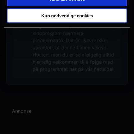
Ingen visninger i Horten
Kun nødvendige cookies
Denne filmen har premiere 22.
August 2026. Vi publiserer vårt
kinoprogram nærmere
premieredato. Det er likevel ikke
garantert at denne filmen vises i
Horten, men du er selvfølgelig alltid
hjertelig velkommen til å følge med
på programmet her på vår nettside!
Annonse