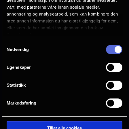
melding om at de var funnet i skogen, like
dessuten informasjon om hvordan du bruker nettstedet
vårt, med partnerne våre innen sosiale medier,
bortenfor Vågård. Ringerike historielag
Distributør
annonsering og analysearbeid, som kan kombinere den
Norsk Filmdistribusjon
ønsker med dette å hedre
med annen informasjon du har gjort tilgjengelig for dem,
de to lensmennene og markere hendelsen
eller som de har samlet inn gjennom din bruk av
på 100-års dagen.
tjenestene deres.
Samtykkevalg
Nødvendig
Egenskaper
Statistikk
Markedsføring
Se galleri
Tillat alle cookies