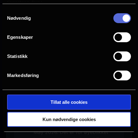
tjenestene deres.
Samtykkevalg
Nødvendig
Egenskaper
Statistikk
Markedsføring
Se galleri
Tillat alle cookies
Ingen visninger i Tønsberg
Kun nødvendige cookies
Denne filmen hadde premiere 29.
May 2026. Det er for øyeblikket