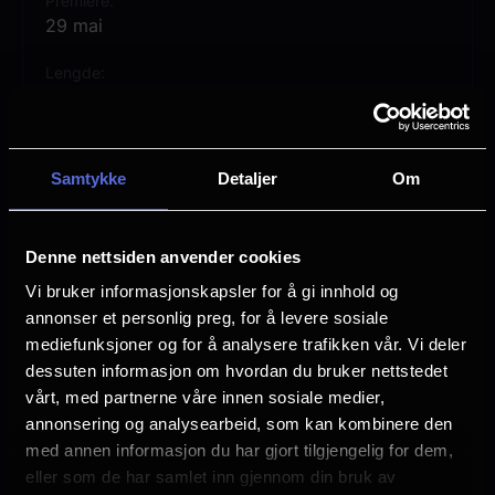
Premiere
29 mai
Lengde
1 time 25 min
Regi
Marie Limkilde
Samtykke
Detaljer
Om
Vurdering:
(4 stemmer 74.75%)
Denne nettsiden anvender cookies
Se mer
Vi bruker informasjonskapsler for å gi innhold og
Språk
annonser et personlig preg, for å levere sosiale
DA
mediefunksjoner og for å analysere trafikken vår. Vi deler
Sjanger
dessuten informasjon om hvordan du bruker nettstedet
Children's Movie
vårt, med partnerne våre innen sosiale medier,
annonsering og analysearbeid, som kan kombinere den
Distributør
med annen informasjon du har gjort tilgjengelig for dem,
Ymer Media
eller som de har samlet inn gjennom din bruk av