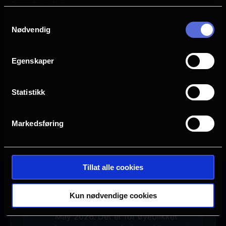
tjenestene deres.
Samtykkevalg
Nødvendig
Egenskaper
Statistikk
Markedsføring
Se galleri
Tillat alle cookies
Ingen visninger i Farsund
Kun nødvendige cookies
Denne filmen hadde premiere 29.
May 2026. Det er for øyeblikket