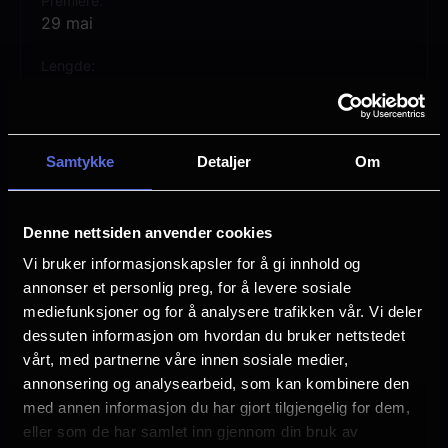
Premiere
29 mai
Lengde
1 time 25 min
Regi
Marie Limkilde
Samtykke
Detaljer
Om
Vurdering:
(4 stemmer 74.75%)
Denne nettsiden anvender cookies
Se mer
Vi bruker informasjonskapsler for å gi innhold og
Språk
annonser et personlig preg, for å levere sosiale
DA
mediefunksjoner og for å analysere trafikken vår. Vi deler
Sjanger
dessuten informasjon om hvordan du bruker nettstedet
Children's Movie
vårt, med partnerne våre innen sosiale medier,
annonsering og analysearbeid, som kan kombinere den
Distributør
med annen informasjon du har gjort tilgjengelig for dem,
Ymer Media
eller som de har samlet inn gjennom din bruk av