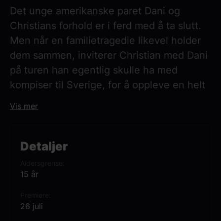
Det unge amerikanske paret Dani og
Christians forhold er i ferd med å ta slutt.
Men når en familietragedie likevel holder
dem sammen, inviterer Christian med Dani
på turen han egentlig skulle ha med
kompiser til Sverige, for å oppleve en helt
spesiell midtsommerfest i en avsides
Vis mer
svensk landsby. En bekymringsløs ferie på
et sted hvor solen nesten alltid skinner, blir
sakte men sikkert til et mareritt når
Detaljer
landsbyboerne inviterer sine gjester til å bli
Aldersgrense
en del av festligheter som gjør det
15 år
fredelige stedet til alt annet enn det
Premiere
paradis turistene så for seg. «Hereditary»-
26 juli
regissør Ari Aster serverer med