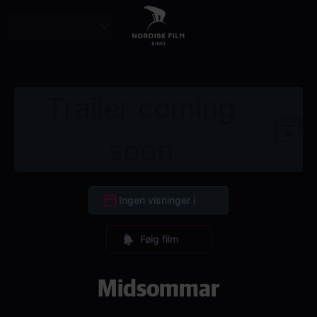
Skip
to
main
content
Trailer coming
soon
Ingen visninger i
Følg film
Midsommar