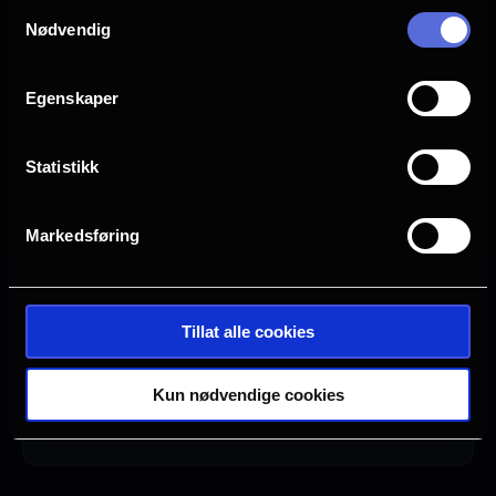
Samtykkevalg
Nødvendig
Egenskaper
Statistikk
Markedsføring
Ingen visninger i
Tillat alle cookies
Denne filmen hadde premiere 26.
July 2019. Det er for øyeblikket
Kun nødvendige cookies
ingen planlagte visninger i