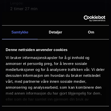
Lengde
MIDSOMMAR en fryktinngytende og mørkt
2 timer 27 min
komisk eventyrfortelling badet i lys,
Regi
svensk sommersol.
Ari Aster
Samtykke
Detaljer
Om
Vurdering:
(554 stemmer 73.79%)
Denne nettsiden anvender cookies
Se mer
Rollebesetning
Vi bruker informasjonskapsler for å gi innhold og
William Jackson Harper
annonser et personlig preg, for å levere sosiale
Florence Pugh
mediefunksjoner og for å analysere trafikken vår. Vi deler
Will Poulter
dessuten informasjon om hvordan du bruker nettstedet
Jack Reynor
vårt, med partnerne våre innen sosiale medier,
Sjanger
annonsering og analysearbeid, som kan kombinere den
Grøsser
med annen informasjon du har gjort tilgjengelig for dem,
eller som de har samlet inn gjennom din bruk av
Distributør
tjenestene deres.
Nordisk Film Distribusjon