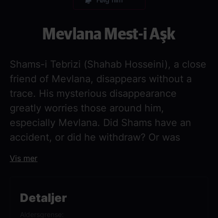
Mevlana Mest-i Aşk
Shams-i Tebrizi (Shahab Hosseini), a close
friend of Mevlana, disappears without a
trace. His mysterious disappearance
greatly worries those around him,
especially Mevlana. Did Shams have an
accident, or did he withdraw? Or was
Shams, who also had many enemies, the
Vis mer
victim of a murder?
Mevlana was an important Persian poet
Detaljer
and mystic of Sufism, based on a
Aldersgrense