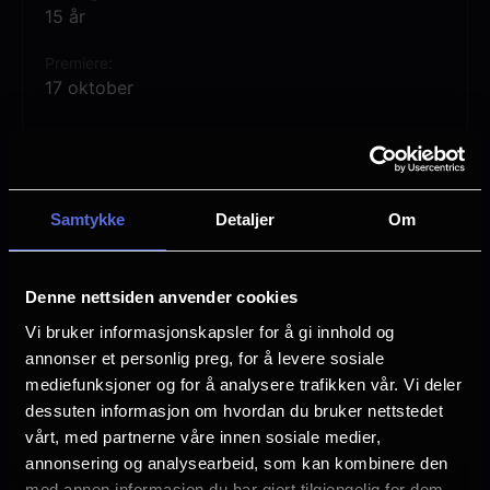
philosophy of love and introducing dance,
15 år
music, and poetry into religious practice.
Premiere
His teachings continue to influence
17 oktober
millions of people around the world who
Lengde
relate to him spiritually.
1 time 58 min
Regi
Samtykke
Detaljer
Om
Hassan Fathi
Vurdering:
(0 stemmer 0.00%)
Denne nettsiden anvender cookies
Vi bruker informasjonskapsler for å gi innhold og
Se mer
Rollebesetning
annonser et personlig preg, for å levere sosiale
Bensu Soral
mediefunksjoner og for å analysere trafikken vår. Vi deler
İbrahim Çelikkol
dessuten informasjon om hvordan du bruker nettstedet
Hande Erçel
vårt, med partnerne våre innen sosiale medier,
Shahab Hosseini
annonsering og analysearbeid, som kan kombinere den
Parsa Pirouzfar
med annen informasjon du har gjort tilgjengelig for dem,