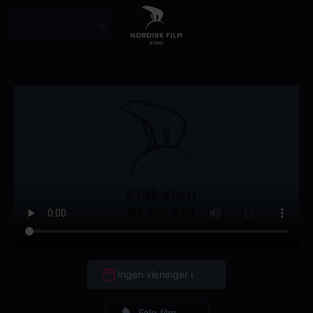
Skip
to
main
content
Ingen visninger i
Følg film