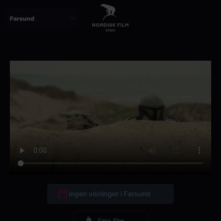
Skip
to
main
content
Ingen visninger i Farsund
Følg film