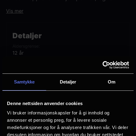
hjelp av den legendariske mandalorianske
Vis mer
dusørjegeren Din Djarin (Pedro Pascal) og
hans unge lærling Grogu.
Detaljer
Aldersgrense
12 år
Premiere
20 mai
Samtykke
Detaljer
Om
Lengde
2 timer 12 min
Denne nettsiden anvender cookies
Regi
Jon Favreau
Vi bruker informasjonskapsler for å gi innhold og
annonser et personlig preg, for å levere sosiale
Vurdering:
(313 stemmer 72.13%)
mediefunksjoner og for å analysere trafikken vår. Vi deler
dessuten informasjon om hvordan du bruker nettstedet