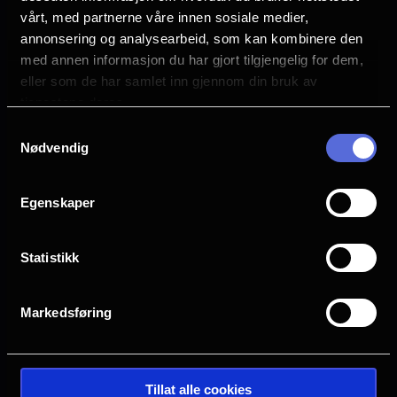
vårt, med partnerne våre innen sosiale medier,
Se mer
Rollebesetning
annonsering og analysearbeid, som kan kombinere den
Pedro Pascal
med annen informasjon du har gjort tilgjengelig for dem,
Sigourney Weaver
eller som de har samlet inn gjennom din bruk av
Grogu
tjenestene deres.
Samtykkevalg
Sjanger
Nødvendig
Unknown
Distributør
Egenskaper
The Walt Disney Company Nordic
Statistikk
Markedsføring
Tillat alle cookies