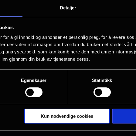
Bridget Jones''s Diary og Notting Hill.
Detaljer
hjertevarm, med en stjernespekket ro
Colin Firth og Emma Thompson, for å 
ookies
på kjærlighetens svimlende ned- og op
 for å gi innhold og annonser et personlig preg, for å levere sos
deler dessuten informasjon om hvordan du bruker nettstedet vårt,
Lansert i 2003 - vises nå som del av v
Vis mer
og analysearbeid, som kan kombinere den med annen informasjon d
Kinostalgi
HER!
 inn gjennom din bruk av tjenestene deres.
Egenskaper
Statistikk
Kun nødvendige cookies