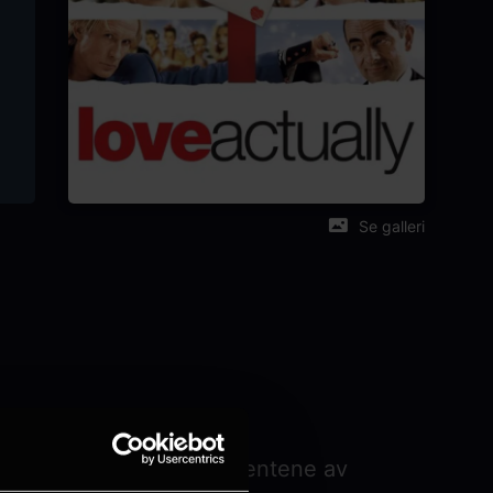
Se galleri
ske komedien fra produsentene av