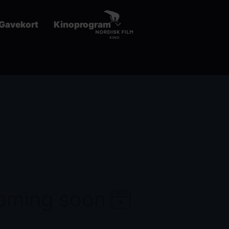
Gavekort
Kinoprogram
coming soon