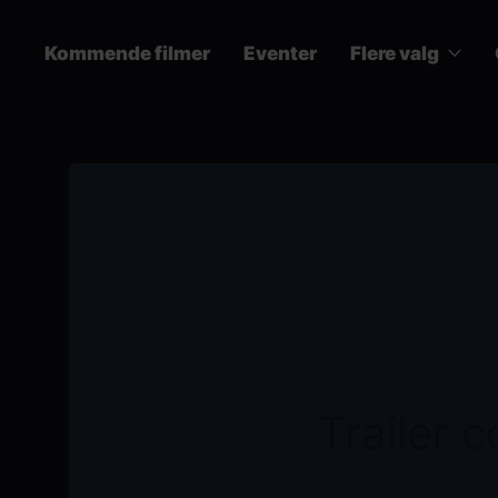
Skip
to
Kommende filmer
Eventer
Flere valg
main
content
Main
navigation
Trailer 