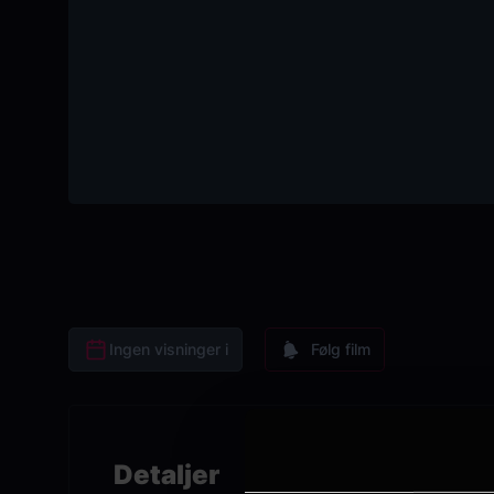
Ingen visninger i
Følg film
Detaljer