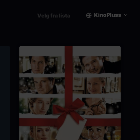
KinoPluss
Velg fra lista
User
account
menu