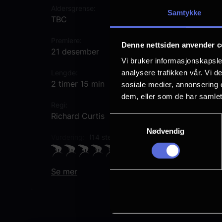
Aldersgrense
Samtykke
TBC
Premiere
Denne nettsiden anvender c
21 desember
Vi bruker informasjonskapsler
analysere trafikken vår. Vi 
Lengde
2 timer 15 min
sosiale medier, annonsering 
dem, eller som de har samlet
Regi
Richard Curtis
Samtykkevalg
Nødvendig
Vurdering:
(14 stemmer 84.57%)
Se mer
Rollebesetning
Emma Thompson
Hugh Grant
Alan Rickman
Lúcia Moniz