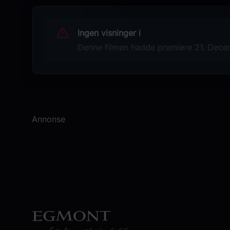
Laura Linney
Liam Neeson
Ingen visninger i
Bill Nighy
Martine McCutcheon
Denne filmen hadde premiere 21. Decemb
Andrew Lincoln
Colin Firth
Originaltittel
Love Actually
Annonse
Språk
EN
Sjanger
Komedie
Romantikk
Drama
Distributør
Uavhengig distribusjon