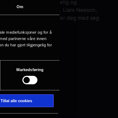
 Den er morsom, uimotståelig og
Om
llebesetning (Hugh Grant, Liam Neeson,
nevne noen!) som inviterer deg med seg
pturer.
iale mediefunksjoner og for å
 med partnerne våre innen
årt Kinostalgi-program. Les mer om
u har gjort tilgjengelig for
Markedsføring
Tillat alle cookies