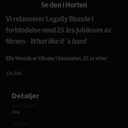
Se den i Horten
Vi relanserer Legally Blonde i
forbindelse med 25 års jubileum av
filmen -
What like it`s hard
Elle Woods er tilbake i kinosalen, 25 år etter
lanseringen av filmen.
Vis mer
Om filmen
Detaljer
Elle Woods er en fasjonabel sorority
Aldersgrense
dronning på College - hun har alt, en kjekk
Alle
kjæreste, rikdom og status. Alt endrer seg
for Elle når kjæresten, Warner, dumper
Premiere