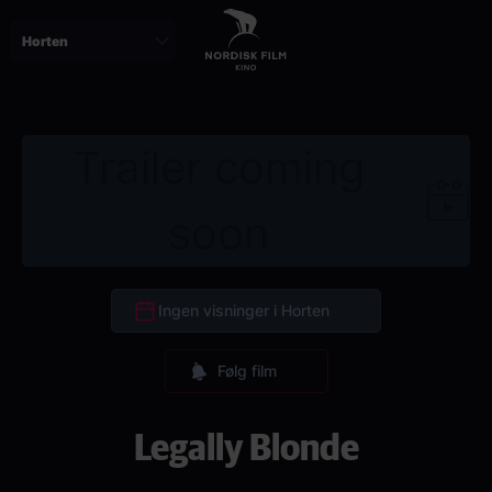
Skip
to
main
content
Trailer coming
soon
Ingen visninger i Horten
Følg film
Legally Blonde