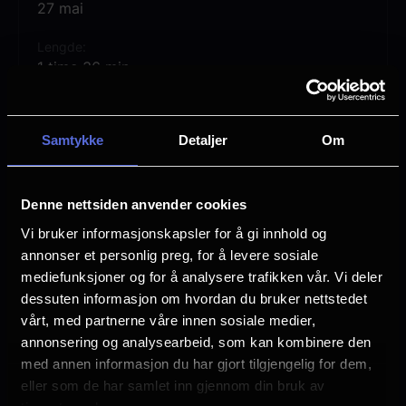
27 mai
henne og begynner å date Vivian, en
advokat student. Elle bestemmer seg for å
Lengde
vinne tilbake kjæresten ved å søke på
1 time 36 min
Harvard Law School, hvor hun består
Regi
prøven og kommer inn.
Robert Luketic
Samtykke
Detaljer
Om
Vurdering:
(7 stemmer 81.00%)
Vises 27. mai på følgende kinoer:
Denne nettsiden anvender cookies
Se mer
Klingenberg kl. 18:00
Rollebesetning
Vi bruker informasjonskapsler for å gi innhold og
Selma Blair
annonser et personlig preg, for å levere sosiale
Kilden kl. 18:00
Reese Witherspoon
mediefunksjoner og for å analysere trafikken vår. Vi deler
Luke Wilson
dessuten informasjon om hvordan du bruker nettstedet
vårt, med partnerne våre innen sosiale medier,
Språk
Lansert i 2001 - vises nå som del av vårt
annonsering og analysearbeid, som kan kombinere den
EN
med annen informasjon du har gjort tilgjengelig for dem,
Kinostalgi-program. Les mer om Kinostalgi
eller som de har samlet inn gjennom din bruk av
Sjanger
her