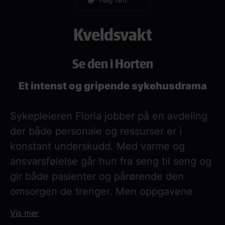
Kveldsvakt
Se den i Horten
Et intenst og gripende sykehusdrama
Sykepleieren Floria jobber på en avdeling
der både personale og ressurser er i
konstant underskudd. Med varme og
ansvarsfølelse går hun fra seng til seng og
gir både pasienter og pårørende den
omsorgen de trenger. Men oppgavene
bare hoper seg opp og kveldsvakten blir et
Vis mer
kappløp med tiden.