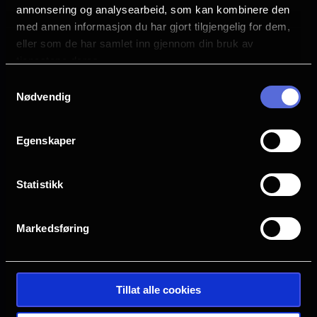
annonsering og analysearbeid, som kan kombinere den
Sonja Riesen
med annen informasjon du har gjort tilgjengelig for dem,
Selma Aldin
eller som de har samlet inn gjennom din bruk av
Alireza Bayram
tjenestene deres.
Språk
Samtykkevalg
DE
Nødvendig
Sjanger
Egenskaper
Drama
Distributør
Statistikk
Arthaus
Markedsføring
Tillat alle cookies
Se galleri