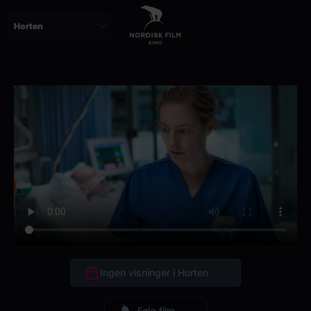
Skip
to
main
content
Ingen visninger i Horten
Følg film