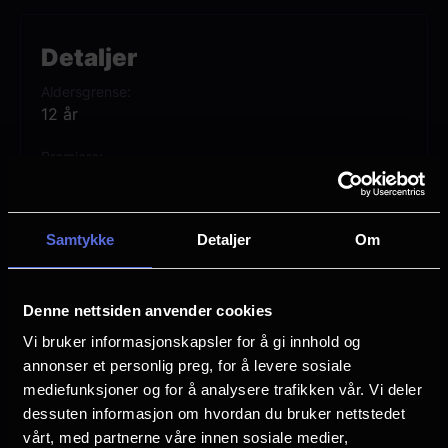
KVELDSVAKT aktualiserer en pågående
Detaljer
helsekrise – sett gjennom en sykepleiers
Aldersgrense
blikk. Innen 2035 kan Norge mangle 28
12 år
000 sykepleiere (SSB). Samtidig står én av
Premiere
fem sykepleiervakter i dag ubemannet
3 oktober
eller dekkes av personell med lavere
Lengde
kompetanse. Filmen speiler en virkelighet
Samtykke
Detaljer
Om
1 time 32 min
mange kjenner seg igjen i: en
Regi
arbeidshverdag der omsorgen er sterk,
Petra Volpe
Denne nettsiden anvender cookies
men rammene svikter.
Vi bruker informasjonskapsler for å gi innhold og
Vurdering:
(72 stemmer 86.04%)
annonser et personlig preg, for å levere sosiale
mediefunksjoner og for å analysere trafikken vår. Vi deler
dessuten informasjon om hvordan du bruker nettstedet
Se mer
Rollebesetning
vårt, med partnerne våre innen sosiale medier,
Leonie Benesch