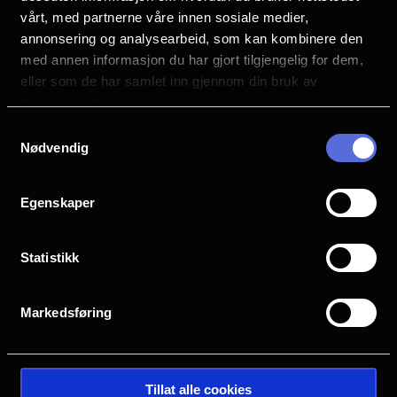
vårt, med partnerne våre innen sosiale medier,
Se mer
Sjanger
annonsering og analysearbeid, som kan kombinere den
Children's Movie
med annen informasjon du har gjort tilgjengelig for dem,
Adventure
eller som de har samlet inn gjennom din bruk av
Familiefilm
tjenestene deres.
Animation
Samtykkevalg
Nødvendig
Distributør
Ymer Media
Egenskaper
Statistikk
Markedsføring
Tillat alle cookies