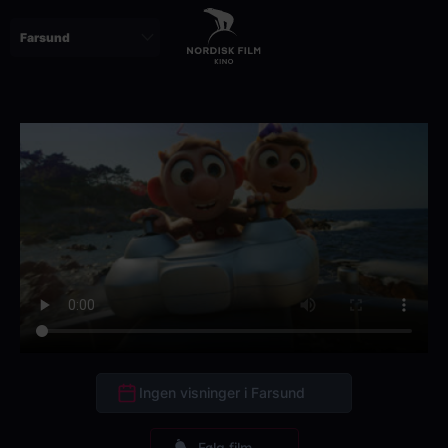
Skip
to
main
content
Ingen visninger i Farsund
Følg film