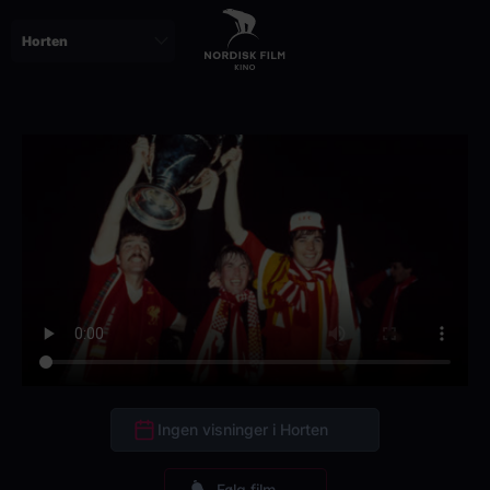
Skip
to
main
content
Ingen visninger i Horten
Følg film