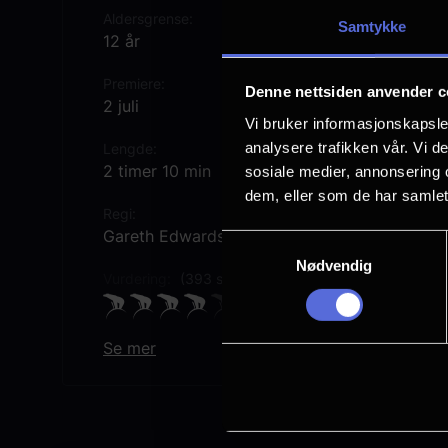
Aldersgrense
Samtykke
12 år
Premiere
Denne nettsiden anvender c
2 juli
Vi bruker informasjonskapsler
analysere trafikken vår. Vi 
Lengde
2 timer 10 min
sosiale medier, annonsering 
dem, eller som de har samlet
Regi
Gareth Edwards
Samtykkevalg
Nødvendig
Vurdering:
(393 stemmer 69.38%)
Se mer
Rollebesetning
Jonathan Bailey
Rupert Friend
Scarlett Johansson
Bechir Sylvain