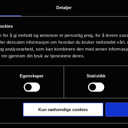
A new era is born.
Detaljer
Fem år etter hendelsene i "Jurassic Wo
ookies
dinosaurene levedyktige i vår planet
 for å gi innhold og annonser et personlig preg, for å levere sos
artene holder til på og rundt øde øyer 
deler dessuten informasjon om hvordan du bruker nettstedet vårt,
gunstig. På oppdrag for et farmasøytisk
og analysearbeid, som kan kombinere den med annen informasjon d
 inn gjennom din bruk av tjenestene deres.
avstengte øyene - en tidligere forskni
skaffe livsviktige DNA-prøver fra de a
av Zora, en ekspert på hemmelige ope
Egenskaper
Statistikk
Vis mer
kompanjong Duncan (Mahershala Ali), 
(Jonathan Bailey).
Jurassic World Rebirth er regissert a
Kun nødvendige cookies
A Star Wars Story) og skrevet av den o
manusforfatteren, David Koepp.