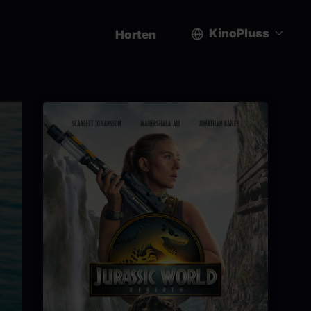
KinoPluss
Horten
User
account
menu