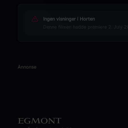
Ed Skrein
Luna Blaise
Ingen visninger i Horten
Philippine Velge
Manuel Garcia-Rulfo
Denne filmen hadde premiere 2. July 20
Audrina Miranda
David Iacono
Mahershala Ali
Originaltittel
Jurassic World Rebirth
Annonse
Språk
EN
Sjanger
Action
Adventure
Distributør