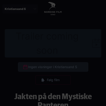
Skip
to
main
content
Trailer coming
soon
Ingen visninger i Kristiansand S
Følg film
Jakten på den Mystiske
Panteren