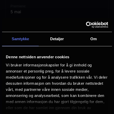
Premiere
5 mai
Lengde
1 time 44 min
Samtykke
Detaljer
Om
Vurdering:
(0 stemmer 0.00%)
Se mer
Denne nettsiden anvender cookies
Språk
EN
Vi bruker informasjonskapsler for å gi innhold og
annonser et personlig preg, for å levere sosiale
Sjanger
mediefunksjoner og for å analysere trafikken vår. Vi deler
Barnefilm
dessuten informasjon om hvordan du bruker nettstedet
Childrens Movies
vårt, med partnerne våre innen sosiale medier,
annonsering og analysearbeid, som kan kombinere den
Distributør
med annen informasjon du har gjort tilgjengelig for dem,
Uavhengig distribusjon
eller som de har samlet inn gjennom din bruk av
tjenestene deres.