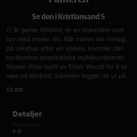
Se den i Kristiansand S
11 år gamle Mildred, er en bokelsker som
bor med moren sin. Når moren blir innlagt
på sykehus etter en ulykke, kommer den
bortkomne amerikanske tryllekunstneren
Strawn Wise (spilt av Elijah Wood) for å ta
vare på Mildred. Sammen legger de ut på
en campingtur i håp om å finne den
Vis mer
mytiske Canterbury-panteren.
Detaljer
Aldersgrense
9 år