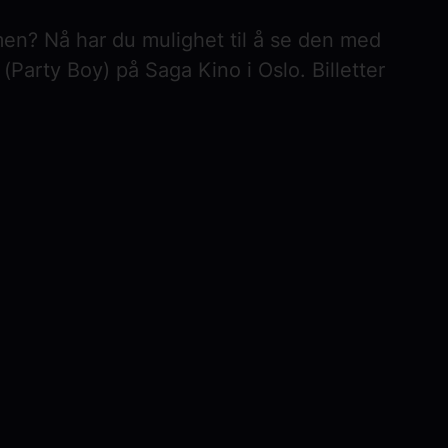
lmen? Nå har du mulighet til å se den med
(Party Boy) på Saga Kino i Oslo. Billetter
to Jackass!
 avsluttende kinofilmen i Jackass-serien.
ius og resten av gjengen finner sammen
ts, smertefulle pranks og grov humor. I
eatest hits" og mimrer over de siste 25
ves sammen med ferske intervjuer (og
et et bevisst farvel med franchisen, og