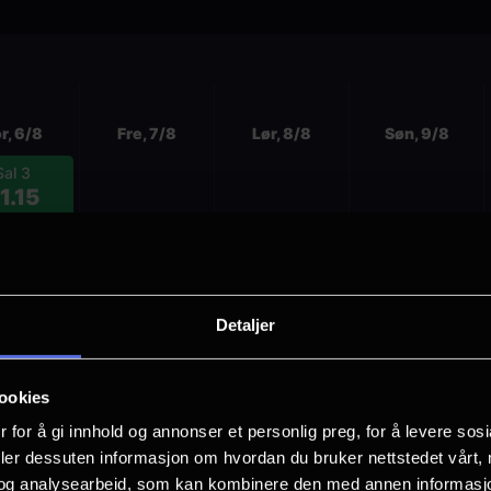
r, 6/8
Fre, 7/8
Lør, 8/8
Søn, 9/8
Sal 3
1.15
ng. tale,
sk tekst
Detaljer
ookies
r, 6/8
Fre, 7/8
Lør, 8/8
Søn, 9/8
 for å gi innhold og annonser et personlig preg, for å levere sos
Sal 2
Sal 2
Sal 5
Sal 5
deler dessuten informasjon om hvordan du bruker nettstedet vårt,
1.15
21.15
21.10
21.00
og analysearbeid, som kan kombinere den med annen informasjon d