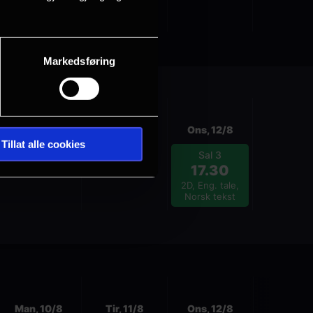
2D, Eng. tale,
Norsk tekst
Markedsføring
Man, 10/8
Tir, 11/8
Ons, 12/8
Tillat alle cookies
Sal 3
17.30
2D, Eng. tale,
Norsk tekst
Neste
Man, 10/8
Tir, 11/8
Ons, 12/8
Tor, 13/