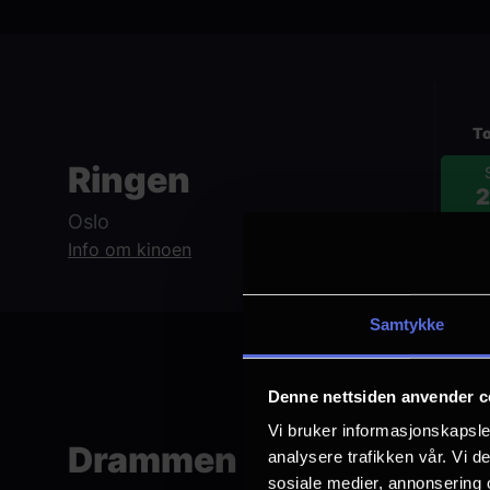
To
Ringen
2
Oslo
2D, E
Nor
Info om kinoen
Samtykke
Denne nettsiden anvender c
To
Vi bruker informasjonskapsler
Drammen kino
analysere trafikken vår. Vi 
2
sosiale medier, annonsering 