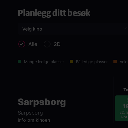
Wee Man
Planlegg ditt besøk
Ehren McGhehey
Steve-O
Chris Pontius
Velg kino
Originaltittel
Alle
2D
Jackass: Best and last
Språk
Mange ledige plasser
Få ledige plasser
Veld
EN
Sjanger
Unknown
To
Distributør
Sarpsborg
United International Pictures
1
Sarpsborg
2D, E
Nor
Info om kinoen