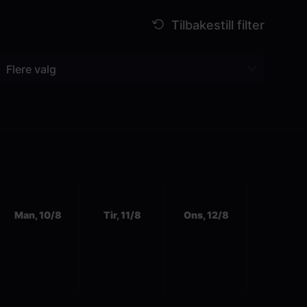
mdristigheten og den grenseoverskridende
n starten.
Flere valg
Man, 10/8
Tir, 11/8
Ons, 12/8