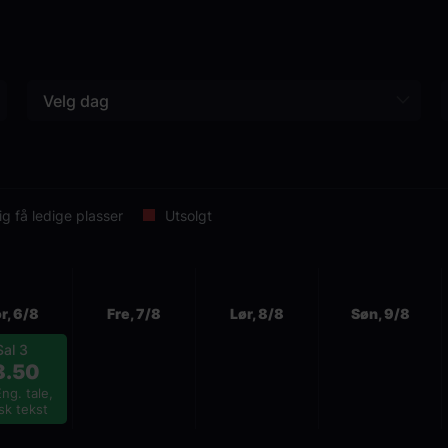
en kaotisk hyllest til vennskapet, du
humoren som har definert Jackass side
Velg dag
ig få ledige plasser
Utsolgt
r, 6/8
Fre, 7/8
Lør, 8/8
Søn, 9/8
Sal 3
8.50
ng. tale,
sk tekst