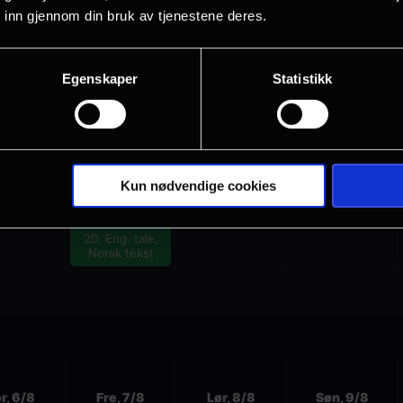
ng. tale,
2D, Eng. tale,
2D, Eng. tale,
2D, Eng. tale,
 inn gjennom din bruk av tjenestene deres.
sk tekst
Norsk tekst
Norsk tekst
Norsk tekst
Egenskaper
Statistikk
r, 6/8
Fre, 7/8
Lør, 8/8
Søn, 9/8
Kun nødvendige cookies
Sal 4
17.30
2D, Eng. tale,
Norsk tekst
r, 6/8
Fre, 7/8
Lør, 8/8
Søn, 9/8