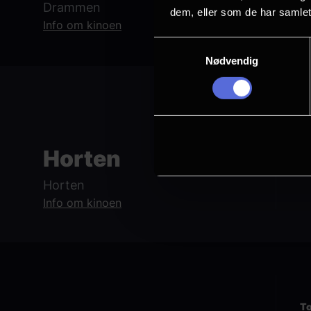
Drammen
2D, E
dem, eller som de har samlet
Nor
Info om kinoen
Samtykkevalg
Nødvendig
To
Horten
Horten
Info om kinoen
To