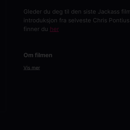
Gleder du deg til den siste Jackass fi
introduksjon fra selveste Chris Pontius 
finner du
her
Om filmen
Hi I'm Johnny Knoxville and welcome 
Vis mer
Jackass: Best and last er den femte og
Johnny Knoxville, Steve-O, Chris Pont
for en siste runde med voldsomme stun
tillegg ser de tilbake på sine egne "gr
årene sammen. Når klassiske klipp ve
noen nye, absurde påfunn) blir resultat