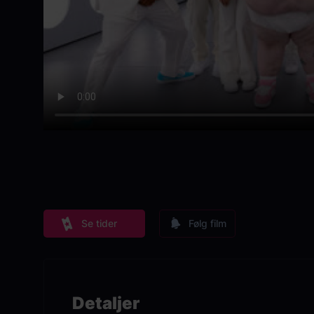
Se tider
Følg film
Detaljer