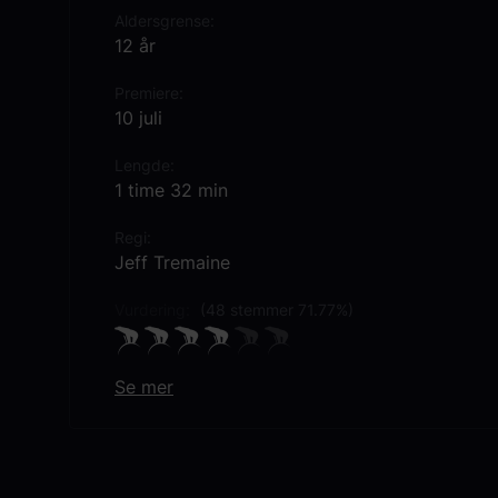
Aldersgrense
12 år
Premiere
10 juli
Lengde
1 time 32 min
Regi
Jeff Tremaine
Vurdering:
(48 stemmer 71.77%)
Se mer
Rollebesetning
Spike Jonze
Preston Lacy
Dave England
Johnny Knoxville