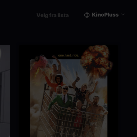
KinoPluss
Velg fra lista
User
account
menu