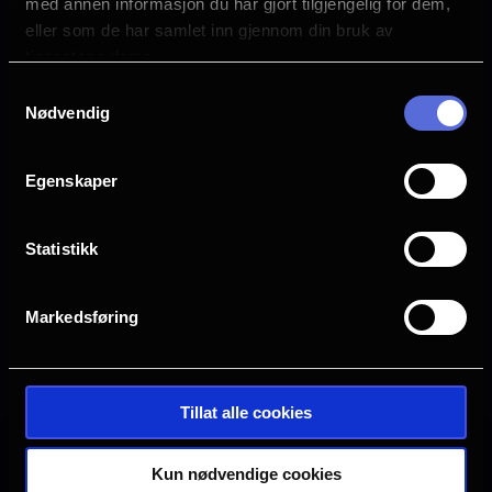
med annen informasjon du har gjort tilgjengelig for dem,
eller som de har samlet inn gjennom din bruk av
tjenestene deres.
Samtykkevalg
Nødvendig
Egenskaper
Statistikk
Markedsføring
Se galleri
Tillat alle cookies
Kun nødvendige cookies
Ingen visninger i