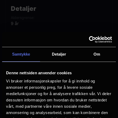
Mens han påtar seg rollen som en
Detaljer
pliktoppfyllende verge på landet, går Jack
Aldersgrense
løs i byen under en falsk identitet.
9 år
Samtidig tar vennen Algy på seg en
Premiere
lignende fasade. I håp om å imponere to
20 februar
egnede damer, finner mennene seg fanget
Lengde
i et nett av løgner de må navigere forsiktig
Samtykke
Detaljer
Om
2 timer 48 min
gjennom.
Vurdering:
(6 stemmer 89.00%)
Denne nettsiden anvender cookies
Max Webster (Life of Pi) regisserer denne
Vi bruker informasjonskapsler for å gi innhold og
morsomme historien om identitet,
Se mer
annonser et personlig preg, for å levere sosiale
Sjanger
forfalskning og romantikk, filmet live fra
Alternativt Innhold
mediefunksjoner og for å analysere trafikken vår. Vi deler
dessuten informasjon om hvordan du bruker nettstedet
National Theatre i London.
Distributør
vårt, med partnerne våre innen sosiale medier,
Felles registrering for annet enn film (QLT)
annonsering og analysearbeid, som kan kombinere den