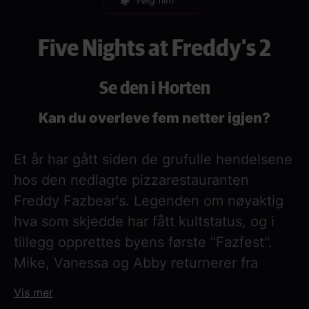
Five Nights at Freddy's 2
Se den i Horten
Kan du overleve fem netter igjen?
Et år har gått siden de grufulle hendelsene
hos den nedlagte pizzarestauranten
Freddy Fazbear's. Legenden om nøyaktig
hva som skjedde har fått kultstatus, og i
tillegg opprettes byens første "Fazfest".
Mike, Vanessa og Abby returnerer fra
forrige film, og må stålsette seg når
Vis mer
robotene igjen oppsøker kontakt.