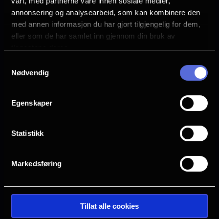
vårt, med partnerne våre innen sosiale medier,
Mckenna Grace
annonsering og analysearbeid, som kan kombinere den
Elizabeth Lail
med annen informasjon du har gjort tilgjengelig for dem,
Josh Hutcherson
eller som de har samlet inn gjennom din bruk av
Freddy Carter
tjenestene deres.
Theodus Crane
Samtykkevalg
Skeet Ulrich
Nødvendig
Piper Rubio
Wayne Knight
Egenskaper
Språk
EN
Statistikk
Sjanger
Horror
Markedsføring
Distributør
United International Pictures
Tillat alle cookies
Se galleri