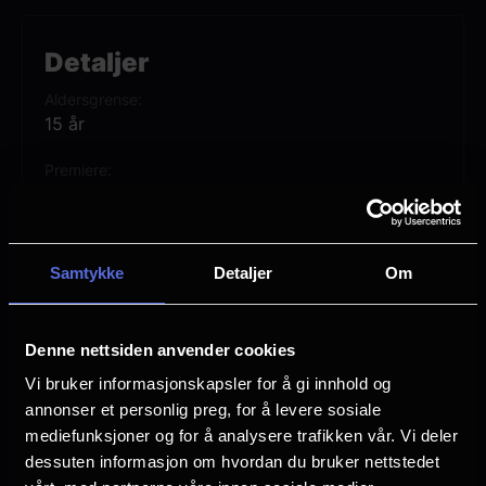
Five Nights at Freddy's 2 er regissert av
Detaljer
Emma Tammi, og skrevet av det populære
Aldersgrense
kultspillets skaper, Scott Cawthon. Den
15 år
første filmen ble sett av over 100.000 på
Premiere
kino i Norge!
5 desember
Lengde
1 time 45 min
Samtykke
Detaljer
Om
Regi
Emma Tammi
Denne nettsiden anvender cookies
Vurdering:
(178 stemmer 69.07%)
Vi bruker informasjonskapsler for å gi innhold og
annonser et personlig preg, for å levere sosiale
mediefunksjoner og for å analysere trafikken vår. Vi deler
Se mer
Rollebesetning
dessuten informasjon om hvordan du bruker nettstedet
Matthew Lillard