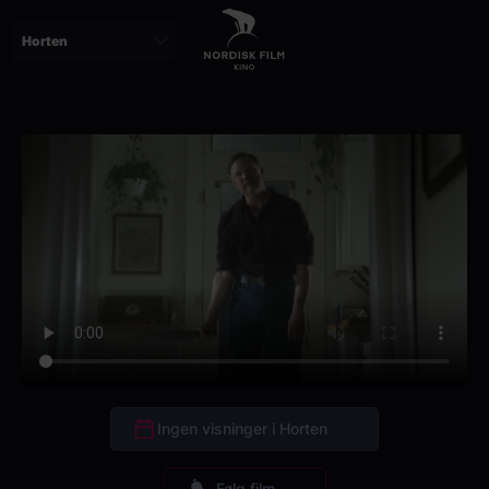
Skip
to
main
content
Ingen visninger i Horten
Følg film