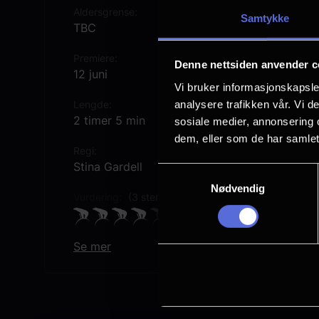
Aldersgrense
Samtykke
TBC
Premiere
Denne nettsiden anvender c
12 juni
Vi bruker informasjonskapsler
analysere trafikken vår. Vi 
Lengde
2 timer 5 min
sosiale medier, annonsering 
dem, eller som de har samlet
Regi
Stina Gardell
Samtykkevalg
Nødvendig
Vurdering:
(3 stemmer 78.00%)
Se mer
Rollebesetning
Benny Andersson
Karin Falck
Wenche Myhre
Siw Malmkvist