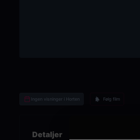
Ingen visninger i Horten
Følg film
Detaljer