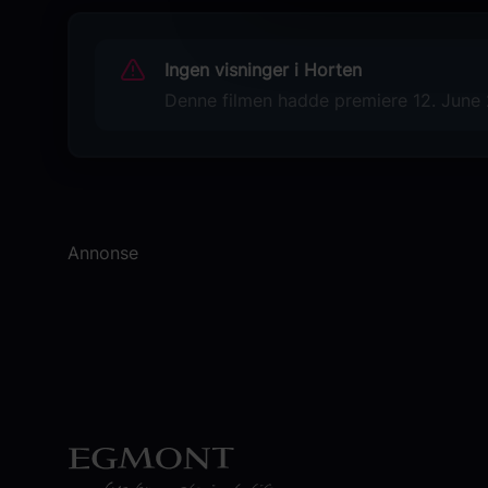
Ann-Louise Hanson
Originaltittel
Ingen visninger i Horten
Filmen om Siw
Denne filmen hadde premiere 12. June 2
Språk
SV
Sjanger
Dokumentar
Annonse
Distributør
Another World Entertainment