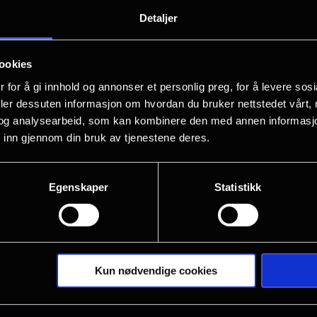
“När de sa att de ville göra en biofilm
Detaljer
Varför det? Vem vill se den? Men nu när
faktiskt rätt ball! … fast lite konstigt…
ookies
 for å gi innhold og annonser et personlig preg, for å levere sos
Filmen om Siw setter kunstneren Siw M
deler dessuten informasjon om hvordan du bruker nettstedet vårt,
stedene og menneskene som har vært vi
og analysearbeid, som kan kombinere den med annen informasjon d
år lange karriere. Det blir en nær og p
 inn gjennom din bruk av tjenestene deres.
Vis mer
Siw når hun gjenopplevde høydepunkte
Sveriges mest elskede kunstnere gjenn
Egenskaper
Statistikk
historien hennes som aldri har blitt fort
ansvaret, kan alt skje!
Kun nødvendige cookies