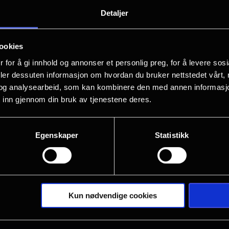
Kubricks erotiske identitetsdrama.
Detaljer
William og Alice Harford lever i et ha
ookies
tilhører den øvre middelklassen, lever
 for å gi innhold og annonser et personlig preg, for å levere sos
datteren Helena. Men det er tegn som 
deler dessuten informasjon om hvordan du bruker nettstedet vårt,
hva som finnes utenfor ekteskapets r
og analysearbeid, som kan kombinere den med annen informasjon d
 inn gjennom din bruk av tjenestene deres.
Åpenlys flørting med andre i et julesel
fantasier. Når William hører at Alice var
Egenskaper
Statistikk
Vis mer
ferie, mister legen likevekten. Han le
natteliv som setter moralen på harde p
ekteskapet - og kanskje livet...
Kun nødvendige cookies
Eyes Wide Shut har gradvis steget i ak
Kubricks mest betydningsfulle verker.