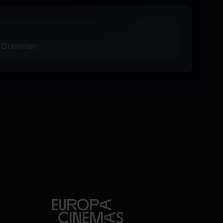
årt Kinostalgi-program. Les mer om
 i Drammen