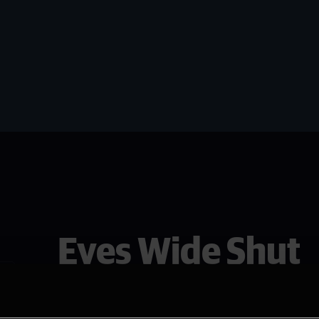
Eyes Wide Shut
Se den i Drammen