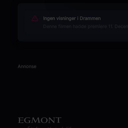
Originaltittel
Eyes Wide Shut
Ingen visninger i Drammen
Denne filmen hadde premiere 11. Decem
Språk
EN
Sjanger
Drama
Thriller
Annonse
Erotikk
Distributør
Uavhengig distribusjon