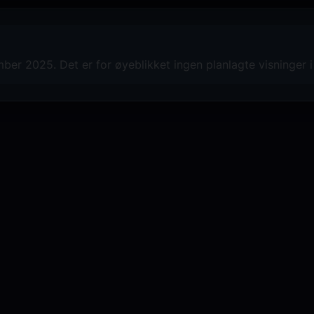
Lansert i 1999 - vises nå som del av v
Kinostalgi
HER!
ber 2025. Det er for øyeblikket ingen planlagte visninger