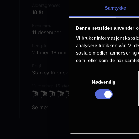
Aldersgrense
Samtykke
18 år
Premiere
Denne nettsiden anvender c
11 desember
Vi bruker informasjonskapsler
analysere trafikken vår. Vi 
Lengde
2 timer 39 min
sosiale medier, annonsering 
dem, eller som de har samlet
Regi
Stanley Kubrick
Samtykkevalg
Nødvendig
Vurdering:
(6 stemmer 86.00%)
Se mer
Rollebesetning
Nicole Kidman
Tom Cruise
Todd Field
Sydney Pollack