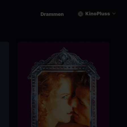
KinoPluss
Drammen
User
account
menu