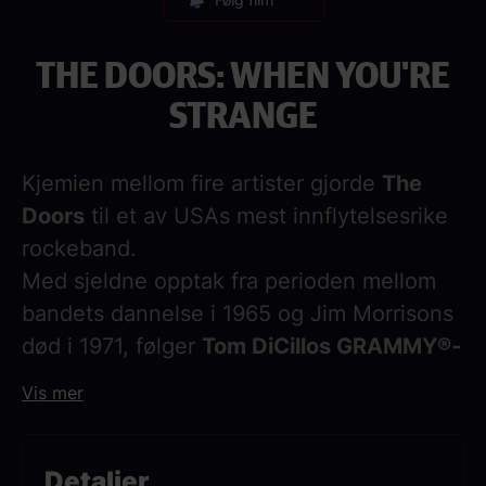
THE DOORS: WHEN YOU'RE
STRANGE
Kjemien mellom fire artister gjorde
The
Doors
til et av USAs mest innflytelsesrike
rockeband.
Med sjeldne opptak fra perioden mellom
bandets dannelse i 1965 og Jim Morrisons
død i 1971, følger
Tom DiCillos GRAMMY®-
vinnende film
When You’re Strange
–
Vis mer
fortalt av
Johnny Depp
– bandets karriere
og gir et unikt innblikk i den
revolusjonerende innflytelsen musikken
Detaljer