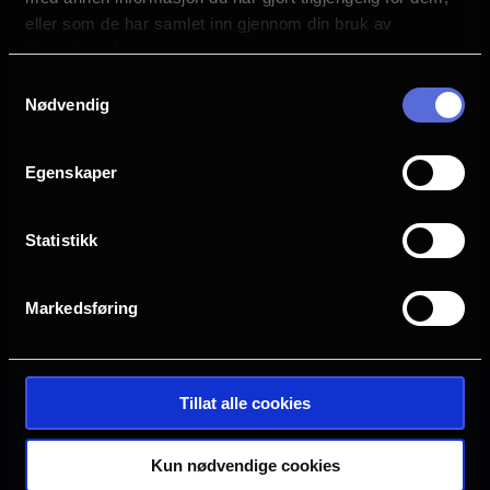
Uavhengig distribusjon
eller som de har samlet inn gjennom din bruk av
tjenestene deres.
Samtykkevalg
Nødvendig
Egenskaper
Statistikk
Markedsføring
Se galleri
Tillat alle cookies
Ingen visninger i
Kun nødvendige cookies
Denne filmen hadde premiere 4.