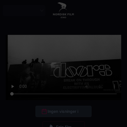
Skip
to
main
content
Ingen visninger i
Følg film