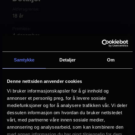
deres hadde.
Aldersgrense
18 år
I anledning bandets
60-årsjubileum
vises
Premiere
filmen nå på kino i
4K-oppløsning for aller
4 desember
første gang
, og inkluderer en
Lengde
nyinnspilling av “Riders on the Storm”
,
1 time 37 min
med
John Densmore, Robby Krieger
og
Samtykke
Detaljer
Om
Vurdering:
(2 stemmer 84.00%)
spesielle gjesteartister. Sangen fremføres
på eksotiske steder over hele verden i
Denne nettsiden anvender cookies
samarbeid med
Playing For Change
.
Se mer
Språk
Vi bruker informasjonskapsler for å gi innhold og
EN
annonser et personlig preg, for å levere sosiale
mediefunksjoner og for å analysere trafikken vår. Vi deler
Sjanger
dessuten informasjon om hvordan du bruker nettstedet
Unknown
vårt, med partnerne våre innen sosiale medier,
annonsering og analysearbeid, som kan kombinere den
Distributør
med annen informasjon du har gjort tilgjengelig for dem,