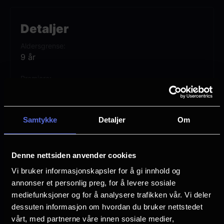
Detaljer
Aldersgrense
9 år
Premiere
12 juni
Lengde
Samtykke
Detaljer
Om
2 timer 25 min
Regi
Steven Spielberg
Denne nettsiden anvender cookies
Vi bruker informasjonskapsler for å gi innhold og
Vurdering:
(329 stemmer 69.38%)
annonser et personlig preg, for å levere sosiale
mediefunksjoner og for å analysere trafikken vår. Vi deler
dessuten informasjon om hvordan du bruker nettstedet
Se mer
Rollebesetning
vårt, med partnerne våre innen sosiale medier,
Josh O'Connor