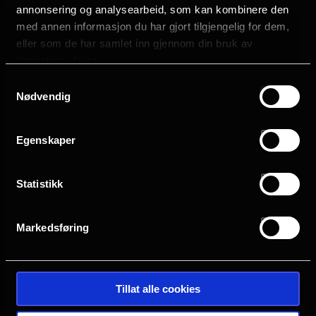
annonsering og analysearbeid, som kan kombinere den
Emily Blunt
med annen informasjon du har gjort tilgjengelig for dem,
Colin Firth
eller som de har samlet inn gjennom din bruk av
Colman Domingo
tjenestene deres.
Eve Hewson
Samtykkevalg
Nødvendig
Språk
EN
Egenskaper
Sjanger
Action
Sci-Fi
Statistikk
Distributør
United International Pictures
Markedsføring
Tillat alle cookies
Se galleri