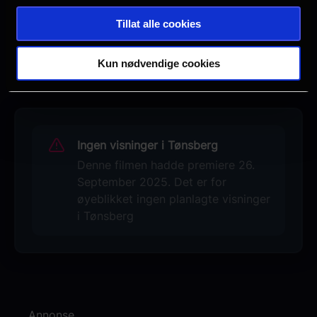
Drama
Tillat alle cookies
Action
Krigsfilm
Kun nødvendige cookies
Se galleri
Distributør
Ymer Media
Ingen visninger i Tønsberg
Denne filmen hadde premiere 26.
September 2025. Det er for
øyeblikket ingen planlagte visninger
i Tønsberg
Annonse