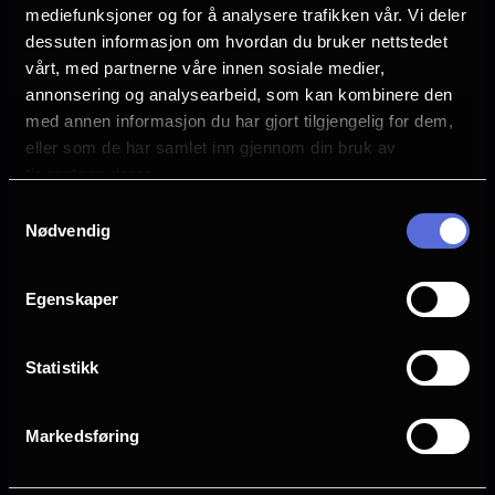
mediefunksjoner og for å analysere trafikken vår. Vi deler
sine valg for en militær
Vurdering:
(585 stemmer 83.58%)
dessuten informasjon om hvordan du bruker nettstedet
undersøkelseskommisjon. Var
vårt, med partnerne våre innen sosiale medier,
dømmekraften hans god nok? Var det riktig
annonsering og analysearbeid, som kan kombinere den
Se mer
Rollebesetning
med annen informasjon du har gjort tilgjengelig for dem,
å trosse militære ordre og angripe et
Odin Waage
eller som de har samlet inn gjennom din bruk av
Mads Ousdal
fremmed skip? Og hvorfor sto han alene
tjenestene deres.
Øystein Røger
med ansvaret i møte med den tyske
Samtykkevalg
Jonas Hoff Oftebro
krigsmaskinen?
Nødvendig
Bjørn Sundquist
Eldar Skar
Andrea Berntzen
Egenskaper
Terje Strømdahl
Jon Øigarden
Statistikk
Fridtjov Såheim
Språk
Markedsføring
NO
Sjanger