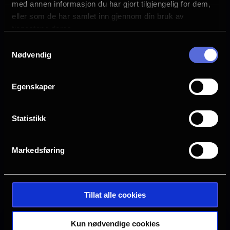
med annen informasjon du har gjort tilgjengelig for dem,
Mark Duplass
eller som de har samlet inn gjennom din bruk av
Lukita Maxwell
tjenestene deres.
Språk
Samtykkevalg
EN
Nødvendig
Sjanger
Thriller
Egenskaper
Horror
Statistikk
Distributør
Nordisk Film Distribusjon
Markedsføring
Se galleri
Tillat alle cookies
Kun nødvendige cookies