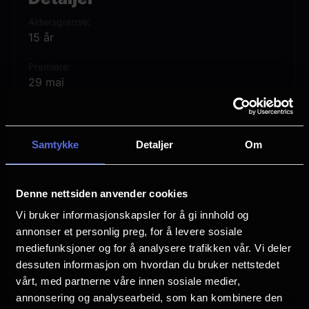
Aldersgrense
15 år
Premiere
29 mai
Lengde
1 time 45 min
Samtykke
Detaljer
Om
Regi
Kane Parsons
Denne nettsiden anvender cookies
Vurdering:
(407 stemmer 71.00%)
Vi bruker informasjonskapsler for å gi innhold og
annonser et personlig preg, for å levere sosiale
Se mer
mediefunksjoner og for å analysere trafikken vår. Vi deler
Rollebesetning
dessuten informasjon om hvordan du bruker nettstedet
Chiwetel Ejiofor
vårt, med partnerne våre innen sosiale medier,
Renate Reinsve
annonsering og analysearbeid, som kan kombinere den
Finn Bennett