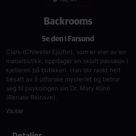
Backrooms
Se den i Farsund
Clark (Chiwetel Ejiofor), som er eier av en
møbelbutikk, oppdager en skjult passasje i
kjelleren på butikken. Han blir raskt helt
besatt av å utforske mysteriet og betror
seg til psykologen sin Dr. Mary Kline
(Renate Reinsve).
Når hun følger etter han inn, oppdager hun
Vis mer
at noe mørkt og truende venter på den
andre siden.
Detaljer