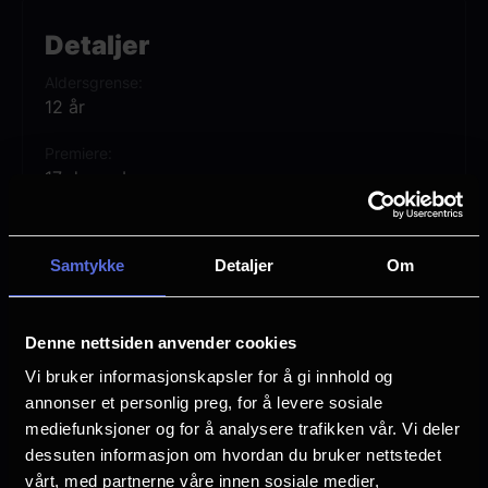
Detaljer
Aldersgrense
12 år
Premiere
17 desember
Lengde
3 timer 17 min
Samtykke
Detaljer
Om
Regi
James Cameron
Denne nettsiden anvender cookies
Vurdering:
(834 stemmer 83.01%)
Vi bruker informasjonskapsler for å gi innhold og
annonser et personlig preg, for å levere sosiale
mediefunksjoner og for å analysere trafikken vår. Vi deler
Se mer
Rollebesetning
dessuten informasjon om hvordan du bruker nettstedet
Zoe Saldana
vårt, med partnerne våre innen sosiale medier,