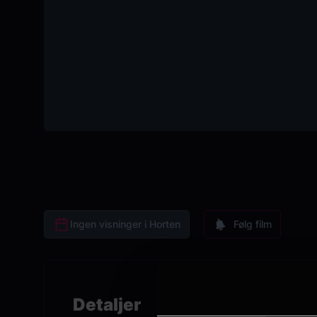
Ingen visninger i Horten
Følg film
Detaljer