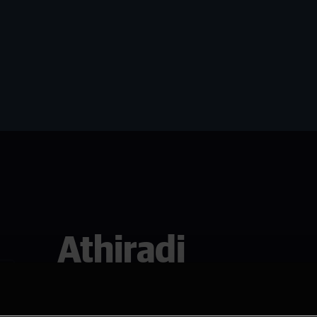
Athiradi
Se den i Horten