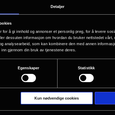
Puthiri Entertainment Presents "Athirad
Detaljer
An energetic student, Samkutty, revive
ookies
a rivalry that turns celebration into cha
 for å gi innhold og annonser et personlig preg, for å levere sos
deler dessuten informasjon om hvordan du bruker nettstedet vårt,
og analysearbeid, som kan kombinere den med annen informasjon d
 inn gjennom din bruk av tjenestene deres.
Egenskaper
Statistikk
Kun nødvendige cookies