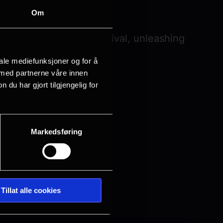
i"
Om
s a banned college festival, unleashing
os.
iale mediefunksjoner og for å
 med partnerne våre innen
u har gjort tilgjengelig for
Markedsføring
Tillat alle cookies