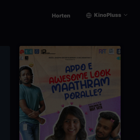
KinoPluss
Horten
User
account
menu