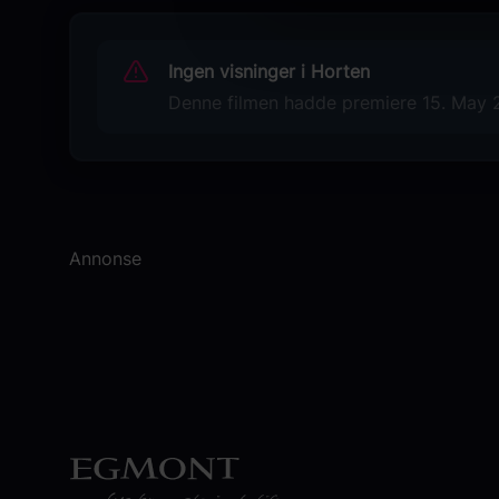
Basil Joseph
Darshana Rajendran
Ingen visninger i Horten
Shaan Rahman
Denne filmen hadde premiere 15. May 20
Originaltittel
Athiradi
Språk
ML
Annonse
Sjanger
Unknown
Distributør
Puthiri