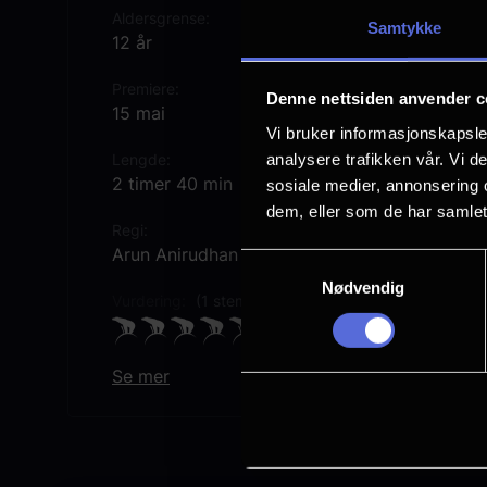
Aldersgrense
Samtykke
12 år
Premiere
Denne nettsiden anvender c
15 mai
Vi bruker informasjonskapsler
analysere trafikken vår. Vi 
Lengde
2 timer 40 min
sosiale medier, annonsering 
dem, eller som de har samlet
Regi
Arun Anirudhan
Samtykkevalg
Nødvendig
Vurdering:
(1 stemmer 84.00%)
Se mer
Rollebesetning
Tovino Thomas
Riya Shibu
Vineeth Sreenivasan
Zarin Shihab