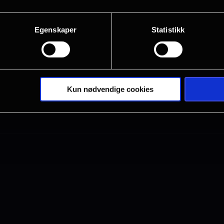
Vi kjører også med på god pris ti
enkel servering ☕️
Egenskaper
Statistikk
Velkommen til en fantastisk uk
Kun nødvendige cookies