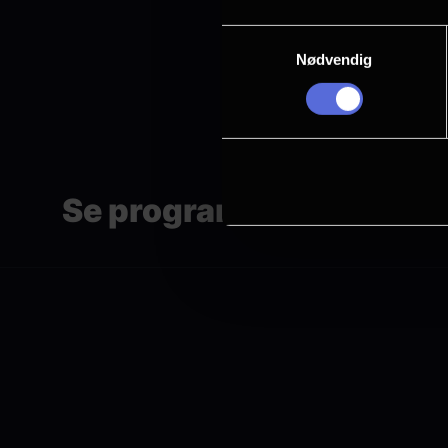
Samtykkevalg
Nødvendig
Se programmet her