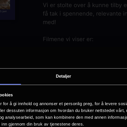
Vi er stolte over å kunne tilby 
få tak i spennende, relevante i
med!
Filmene vi viser er:
Torsdag 6. juni:
Førpremiere: O
Fredag 7. juni:
Førpremiere: Til
Lørdag 8. juni:
Monster
Detaljer
Søndag 9. juni:
Perfect Days
Mandag 10. juni:
Ukjent landsk
ookies
Tirsdag 11. juni:
The Zone of In
 for å gi innhold og annonser et personlig preg, for å levere sos
Onsdag 12. juni:
All of us stran
deler dessuten informasjon om hvordan du bruker nettstedet vårt,
Torsdag 13. juni:
Lærerværelse
og analysearbeid, som kan kombinere den med annen informasjon d
 inn gjennom din bruk av tjenestene deres.