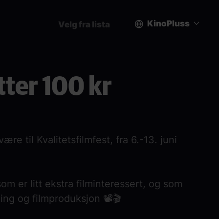
KinoPluss
Velg fra lista
User
account
etter 100 kr
menu
re til Kvalitetsfilmfest, fra 6.-13. juni
som er litt ekstra filminteressert, og som
ling og filmproduksjon 📽️🎬