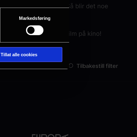
l kun 100 kr pr billett! Så blir det noe
Markedsføring
e proppet med kvalitetsfilm på kino!
Tillat alle cookies