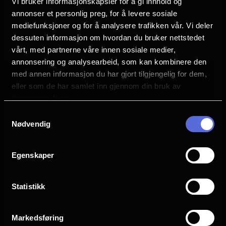
Vi bruker informasjonskapsler for å gi innhold og
annonser et personlig preg, for å levere sosiale
Spider-Man: Brand New Day
Vaiana
mediefunksjoner og for å analysere trafikken vår. Vi deler
dessuten informasjon om hvordan du bruker nettstedet
Se
Se
tider
tider
vårt, med partnerne våre innen sosiale medier,
annonsering og analysearbeid, som kan kombinere den
med annen informasjon du har gjort tilgjengelig for dem,
eller som de har samlet inn gjennom din bruk av
tjenestene deres.
Samtykkevalg
Nødvendig
Egenskaper
Statistikk
Markedsføring