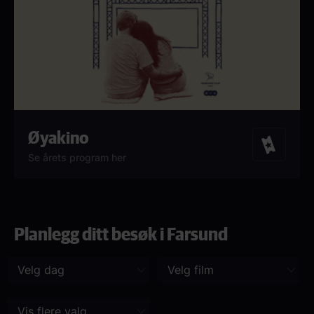
Øyakino
Billetter
Se årets program her
Planlegg ditt besøk i Farsund