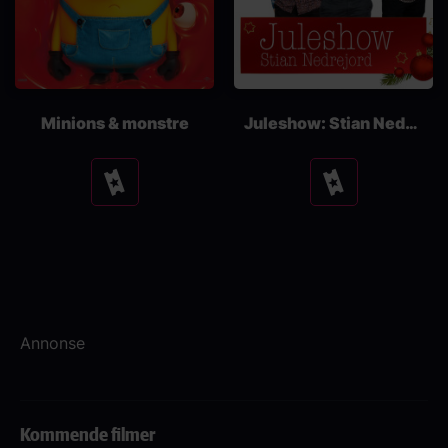
Minions & monstre
Juleshow: Stian Nedrejord
Se
Se
tider
tider
Annonse
Kommende filmer