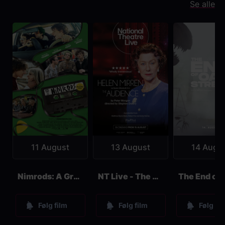
Se alle
11 August
13 August
14 Augu
Nimrods: A Green Day Comedy
NT Live - The Audience
Følg film
Følg film
Følg fil