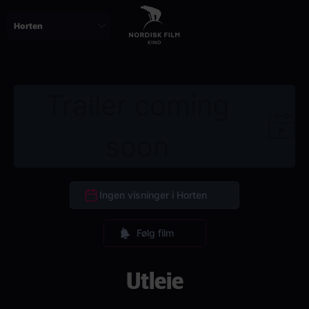
Skip
to
main
content
Trailer coming
soon
Ingen visninger i Horten
Følg film
Utleie