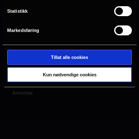
Statistikk
Ingen visninger i Horten
Markedsføring
Denne filmen hadde premiere 5.
March 2025. Det er for øyeblikket
ingen planlagte visninger i Horten
Tillat alle cookies
Kun nødvendige cookies
Annonse