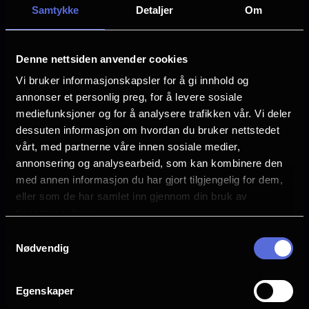
Samtykke
Detaljer
Om
Distributør
Felles registrering for annet enn film (QLT)
Denne nettsiden anvender cookies
Vi bruker informasjonskapsler for å gi innhold og
annonser et personlig preg, for å levere sosiale
mediefunksjoner og for å analysere trafikken vår. Vi deler
dessuten informasjon om hvordan du bruker nettstedet
vårt, med partnerne våre innen sosiale medier,
annonsering og analysearbeid, som kan kombinere den
med annen informasjon du har gjort tilgjengelig for dem,
eller som de har samlet inn gjennom din bruk av
tjenestene deres.
Samtykkevalg
Nødvendig
Egenskaper
Se galleri