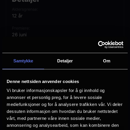
med en usannsynlig alliert. De legger ut på
Aldersgrense
en episk, intergalaktisk reise drevet av
12 år
hevn og rettferdighet.
Premiere
26 juni
Alcock spiller sammen med Matthias
Lengde
Schoenaerts, Eve Ridley, David Krumholtz,
1 time 48 min
Emily Beecham og Jason Momoa. DC
Samtykke
Detaljer
Om
Regi
Studios-sjefene Peter Safran og James
Craig Gillespie
Gunn produserer filmen, som er basert på
Denne nettsiden anvender cookies
karakterer fra DC, Supergirl basert på
Vurdering:
(169 stemmer 67.85%)
Vi bruker informasjonskapsler for å gi innhold og
karakterer skapt av Jerry Siegel og Joe
annonser et personlig preg, for å levere sosiale
Shuster.
Se mer
mediefunksjoner og for å analysere trafikken vår. Vi deler
Rollebesetning
dessuten informasjon om hvordan du bruker nettstedet
Jason Momoa
vårt, med partnerne våre innen sosiale medier,
David Krumholtz
Filmen er produsert av Nigel Gostelow,
annonsering og analysearbeid, som kan kombinere den
Milly Alcock
Chantal Nong Vo og Lars P. Winther. Bak