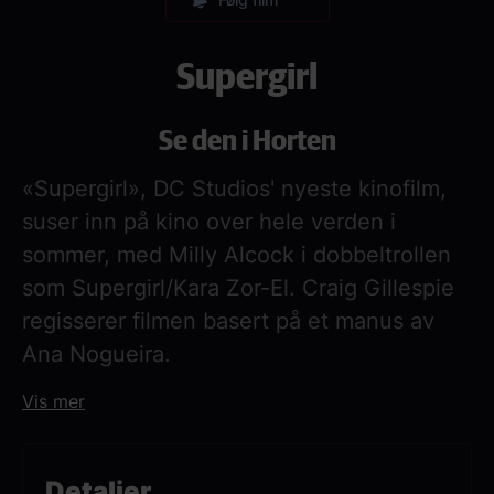
Supergirl
Se den i Horten
«Supergirl», DC Studios' nyeste kinofilm,
suser inn på kino over hele verden i
sommer, med Milly Alcock i dobbeltrollen
som Supergirl/Kara Zor-El. Craig Gillespie
regisserer filmen basert på et manus av
Ana Nogueira.
Vis mer
Når en uventet og hensynsløs motstander
går til angrep, må Kara Zor-El, også kjent
som Supergirl, motvillig slå seg sammen
Detaljer