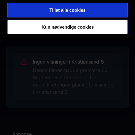
Drama
Tillat alle cookies
Action
Krigsfilm
Kun nødvendige cookies
Se galleri
Distributør
Ymer Media
Ingen visninger i Kristiansand S
Denne filmen hadde premiere 26.
September 2025. Det er for
øyeblikket ingen planlagte visninger
i Kristiansand S
Annonse