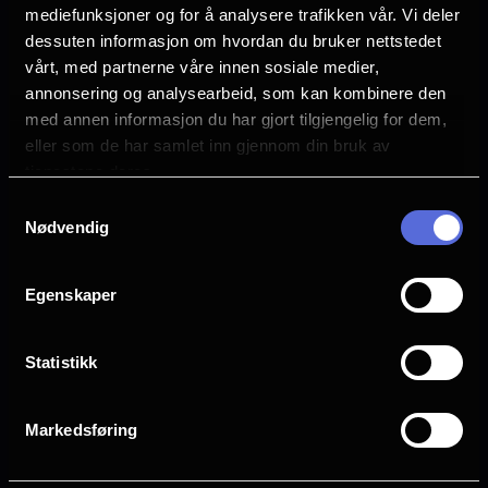
mediefunksjoner og for å analysere trafikken vår. Vi deler
sine valg for en militær
Vurdering:
(585 stemmer 83.58%)
dessuten informasjon om hvordan du bruker nettstedet
undersøkelseskommisjon. Var
vårt, med partnerne våre innen sosiale medier,
dømmekraften hans god nok? Var det riktig
annonsering og analysearbeid, som kan kombinere den
Se mer
Rollebesetning
med annen informasjon du har gjort tilgjengelig for dem,
å trosse militære ordre og angripe et
Odin Waage
eller som de har samlet inn gjennom din bruk av
Mads Ousdal
fremmed skip? Og hvorfor sto han alene
tjenestene deres.
Øystein Røger
med ansvaret i møte med den tyske
Samtykkevalg
Jonas Hoff Oftebro
krigsmaskinen?
Nødvendig
Bjørn Sundquist
Eldar Skar
Andrea Berntzen
Egenskaper
Terje Strømdahl
Jon Øigarden
Statistikk
Fridtjov Såheim
Språk
Markedsføring
NO
Sjanger